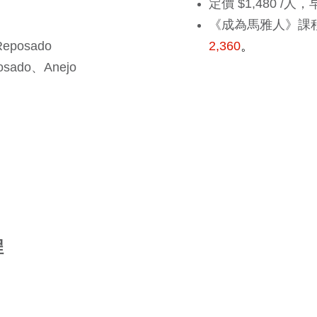
定價 $1,480 /人，
《成為馬雅人》課
posado
2,360
。
sado、Anejo
程