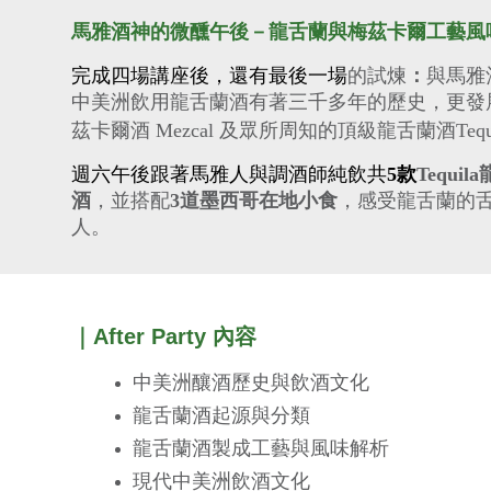
馬雅酒神的微醺午後－龍舌蘭與梅茲卡爾工藝風
完成四場講座後，還有最後一場
的
試煉
：
與馬雅
中美洲飲用龍舌蘭酒有著三千多年的歷史，更發
茲卡爾酒 Mezcal 及眾所周知的頂級龍舌蘭酒Tequ
週六午後跟著馬雅人與調酒師純飲共
5款
Tequi
酒
，並搭配
3道墨西哥在地小食
，感受龍舌蘭的
人。
｜After Party 內容
中美洲釀酒歷史與飲酒文化
龍舌蘭酒起源與分類
龍舌蘭酒製成工藝與風味解析
現代中美洲飲酒文化