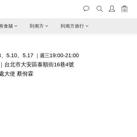
南食舖
到南方
到南方旅行
3、5.10、5.17
19:00-21:00
｜週三
｜台北市大安區泰順街16巷4號
處大使 蔡佾霖