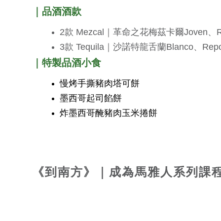
｜
品酒酒款
2款 Mezcal｜革命之花梅茲卡爾Joven、Re
3款 Tequila｜沙諾特龍舌蘭Blanco、Repo
｜
特製品酒小食
慢烤手撕豬肉塔可餅​
墨西哥起司餡餅
炸墨西哥醃豬肉玉米捲餅
《到南方》｜成為馬雅人系列課