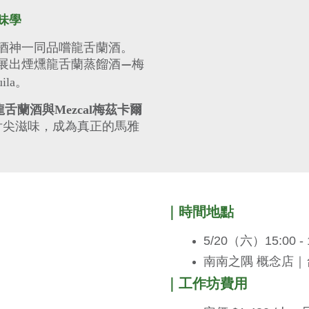
味學
酒神一同品嚐龍舌蘭酒。
展出煙燻龍舌蘭蒸餾酒
梅
—
ila。
la龍舌蘭酒與
Mezcal
梅茲卡爾
舌尖滋味，成為真正的馬雅
｜時間地點
5/20（六）15:00 - 
南南之隅 概念店｜
｜工作坊費用