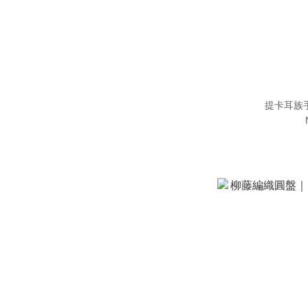
提卡耳族手