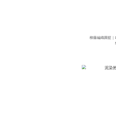
柳藤編織圓籃｜La