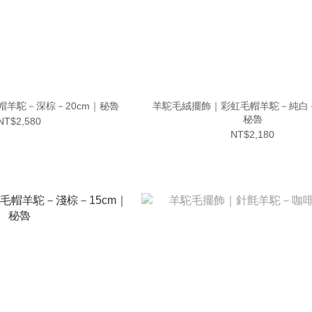
帽羊駝－深棕－20cm｜秘魯
羊駝毛絨擺飾｜彩虹毛帽羊駝－純白－
秘魯
NT$2,580
NT$2,180