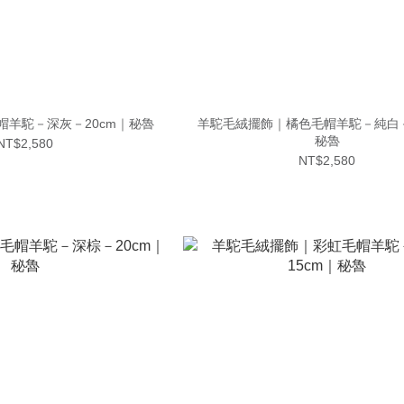
帽羊駝－深灰－20cm｜秘魯
羊駝毛絨擺飾｜橘色毛帽羊駝－純白－
秘魯
NT$2,580
NT$2,580