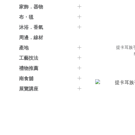
家飾．器物
布・毯
沐浴．香氣
周邊．線材
提卡耳族手
產地
工藝技法
禮物推薦
南食舖
展覽講座