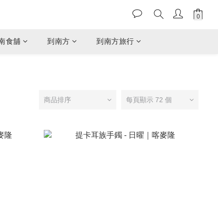
南食舖
到南方
到南方旅行
商品排序
每頁顯示 72 個