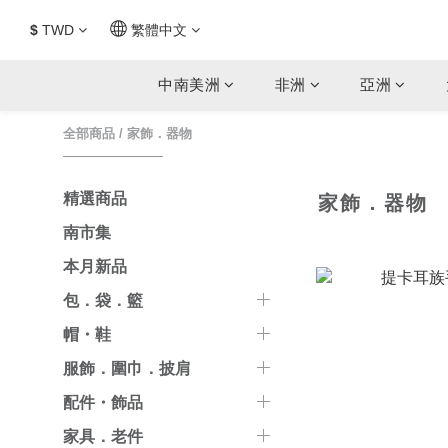
$
TWD
繁體中文
中南美洲
非洲
亞洲
全部商品
/
家飾．器物
精選商品
家飾．器物
南市集
本月新品
包．袋．籃
帽・鞋
服飾．圍巾．披肩
配件・飾品
家具．老件