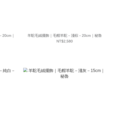
20cm｜
羊駝毛絨擺飾｜毛帽羊駝－淺棕－20cm｜秘魯
NT$2,580