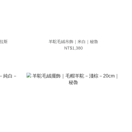
都拉斯
羊駝毛絨吊飾｜米白｜秘魯
NT$1,380