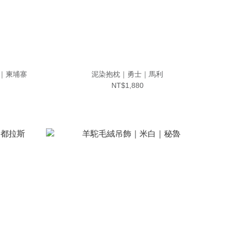
深褐｜柬埔寨
泥染抱枕｜勇士｜馬利
NT$1,880