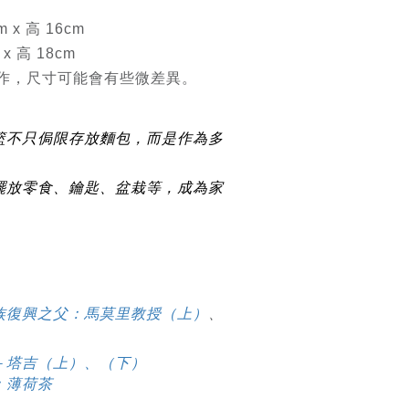
 x 高 16cm
x 高 18cm
作，尺寸可能會有些微差異。
籃不只侷限存放麵包，而是作為多
擺放零食、鑰匙、盆栽等，成為家
族復興之父：馬莫里教授（上）
、
－塔吉（上）
、
（下）
：薄荷茶