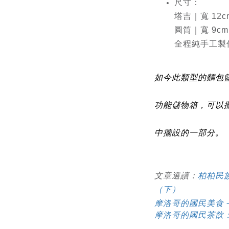
尺寸：
塔吉｜寬 12cm
圓筒｜寬 9cm 
全程純手工製
如今此類型的麵包
功能儲物箱，可以
中擺設的一部分。
文章選讀：
柏柏民
（下）
摩洛哥的國民美食
摩洛哥的國民茶飲