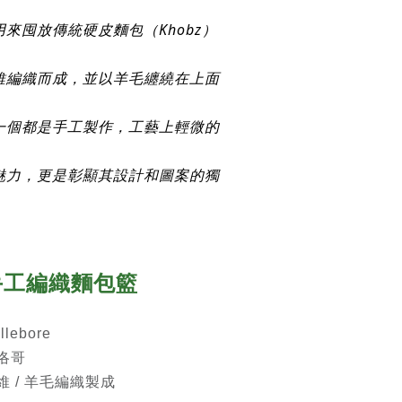
來囤放傳統硬皮麵包（Khobz）
維編織而成，並以羊毛纏繞在上面
一個都是手工製作，工藝上輕微的
魅力，更是彰顯其設計和圖案的獨
手工編織麵包籃
ebore
洛哥
 / 羊毛編織製成