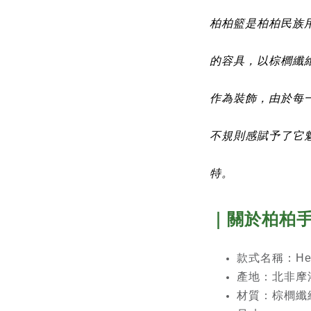
柏柏籃是柏柏民族用
的容具，以棕櫚纖
作為裝飾，由於每
不規則感賦予了它
特。
｜關於柏柏
款式名稱：Hell
產地：北非摩
材質：棕櫚纖維