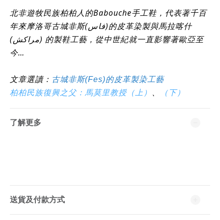
北非遊牧民族柏柏人的Babouche手工鞋，代表著千百
年來摩洛哥古城非斯(فاس‎)的皮革染製與馬拉喀什
(مراكش) 的製鞋工藝，從中世紀就一直影響著歐亞至
今…
文章選讀：
古城非斯(Fes)的皮革製染工藝
、
柏柏民族復興之父：馬莫里教授（上）
（下）
了解更多
送貨及付款方式