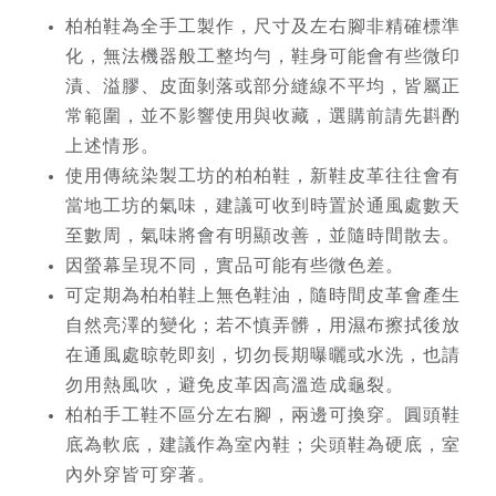
柏柏鞋為全手工製作，尺寸及左右腳非精確標準
化，無法機器般工整均勻，鞋身可能會有些微印
漬、溢膠、皮面剝落或部分縫線不平均，皆屬正
常範圍，並不影響使用與收藏，選購前請先斟酌
上述情形。
使用傳統染製工坊的柏柏鞋，新鞋皮革往往會有
當地工坊的氣味，建議可收到時置於通風處數天
至數周，氣味將會有明顯改善，並隨時間散去。
因螢幕呈現不同，實品可能有些微色差。
可定期為柏柏鞋上無色鞋油，隨時間皮革會產生
自然亮澤的變化；若不慎弄髒，用濕布擦拭後放
在通風處晾乾即刻，切勿長期曝曬或水洗，也請
勿用熱風吹，避免皮革因高溫造成龜裂。
柏柏手工鞋不區分左右腳，兩邊可換穿。圓頭鞋
底為軟底，建議作為室內鞋；尖頭鞋為硬底，室
內外穿皆可穿著。