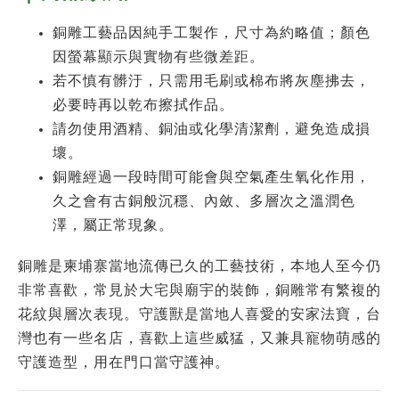
銅雕工藝品因純手工製作，尺寸為約略值；顏色
因螢幕顯示與實物有些微差距。
若不慎有髒汙，只需用毛刷或棉布將灰塵拂去，
必要時再以乾布擦拭作品。
請勿使用酒精、銅油或化學清潔劑，避免造成損
壞。
銅雕經過一段時間可能會與空氣產生氧化作用，
久之會有古銅般沉穩、內斂、多層次之溫潤色
澤，屬正常現象。
銅雕是柬埔寨當地流傳已久的工藝技術，本地人至今仍
非常喜歡，常見於大宅與廟宇的裝飾
，
銅雕常有繁複的
花紋與層次表現。守護獸是當地人喜愛的安家法寶，台
灣也有一些名店，喜歡上這些威猛，又兼具寵物萌感的
守護造型，用在門口當守護神。