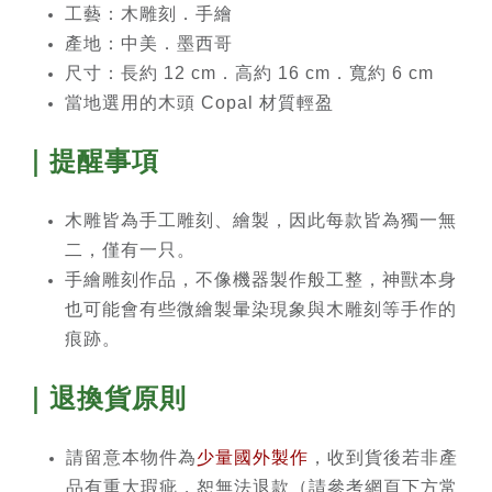
工藝：木雕刻．手繪
產地：中美．墨西哥
尺寸：長約 12 cm．高約 16 cm．寬約 6
cm
當地選用的木頭 Copal 材質輕盈
｜提醒事項
木雕皆為手工雕刻、繪製，因此每款皆為獨一無
二，僅有一只。
手繪雕刻作品，不像機器製作般工整，神獸本身
也可能會有些微繪製暈染現象與木雕刻等手作的
痕跡。
｜退換貨原則
請留意本物件為
少量國外製作
，收到貨後若非產
品有重大瑕疵，恕無法退款（請參考網頁下方常