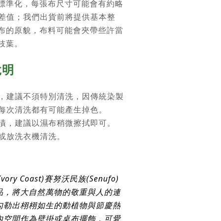
標準化，每張布尺寸可能會有約略
的誤差值；我們出貨前將提供基本整
布的原貌，布料可能會夾帶些許當
枝葉。
說明
，建議不須特別清洗，因傳統染製
每次清洗都有可能產生掉色。
漬，建議以濕布稍微擦拭即可。
或放洗衣機清洗。
ry Coast)賽努沃民族(Senufo)
品，將大自然萬物的敬重與人的連
勾勒出栩栩如生的動植物與節慶熱
內空間作為壁掛或桌布擺飾，可愛