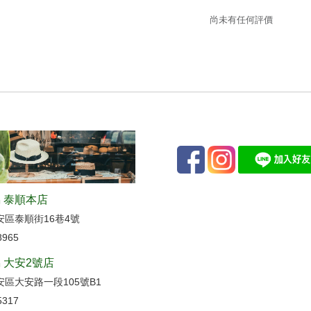
尚未有任何評價
 泰順本店
安區泰順街16巷4號
8965
 大安2號店
區大安路一段105號B1
5317