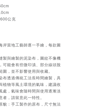
0cm
0cm
600公克
海岸當地工藝師逐一手繪，每款圖
。
縫製與繪製的泥染布，圖紋不像機
，可能會有些微印漬、部分線頭脫
範圍，並不影響使用與收藏。
染布透過傳統工法長時間繪製，具
與植物等風土環境的氣味，建議收
風處，氣味會隨時間與使用逐漸淡
意者，請留意此一特性。
原貌：手工製作的原布，尺寸無法