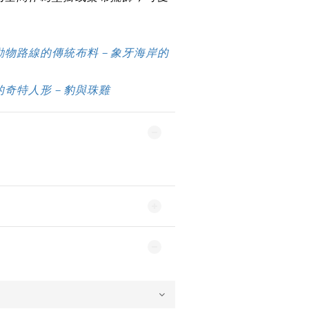
動物路線的傳統布料－象牙海岸的
的奇特人形－豹與珠雞