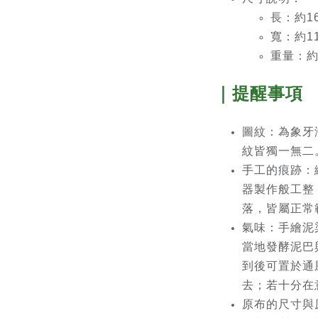
長：約16
寬：約11
重量：約
｜提醒事項
圖紋：為象牙
紋皆獨一無二
手工的痕跡：
器製作般工整
落，皆屬正常
氣味：手繪泥
當地發酵泥巴
到後可置於通
去；若十分在
原布的尺寸與