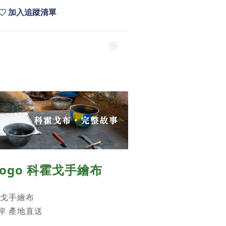
加入追蹤清單
hogo 科霍戈手繪布
科霍戈手繪布
岸 產地直送