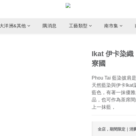
大洋洲&其他
隅消息
工藝類型
南市集
Ikat 伊卡染織
寮國
Phou Tai 藍染披
天然藍染與伊卡Ika
藍色，有著一抹優雅
品，也可作為茶席間
上一抹藍，
全店，期間限定｜消