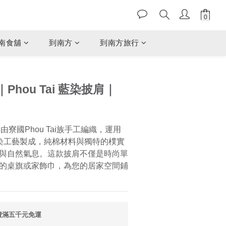
南食舖
到南方
到南方旅行
｜Phou Tai 藍染披肩｜
肩是由寮國Phou Tai族手工編織，運用
t染工藝製成，純棉材料與獨特的樸實
與自然氣息。這款披肩不僅是時尚單
的桌旗或家飾巾，為您的居家空間鋪
費滿五千元免運