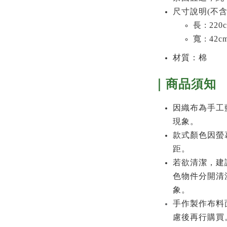
尺寸說明(不含
長 : 220
寬 : 42c
材質：棉
｜商品須知
因織布為手工
現象。
款式顏色因螢
距。
若欲清潔，建
色物件分開清
象。
手作製作布料
慮後再行購買