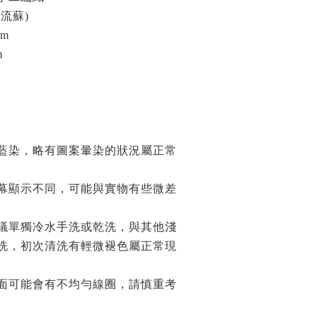
流蘇)
cm
m
藍染，略有圖案暈染的狀況屬正常
幕顯示不同，可能與實物有些微差
議單獨冷水手洗或乾洗，與其他淺
洗，初次清洗有輕微褪色屬正常現
面可能會有不均勻線圈，請慎重考
。