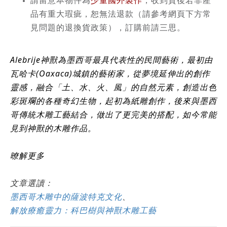
請留意本物件為
少量國外製作
，收到貨後若非產
品有重大瑕疵，恕無法退款（請參考網頁下方常
見問題的退換貨政策），訂購前請三思。
Alebrije神獸為墨西哥最具代表性的民間藝術，最初由
瓦哈卡(Oaxaca)城鎮的藝術家，從夢境延伸出的創作
靈感，融合「土、水、火、風」的自然元素，創造出色
彩斑斕的各種奇幻生物，起初為紙雕創作，後來與墨西
哥傳統木雕工藝結合，做出了更完美的搭配，如今常能
見到神獸的木雕作品。
暸解更多
文章選讀：
墨西哥木雕中的薩波特克文化
、
解放療癒靈力：科巴樹與神獸木雕工藝