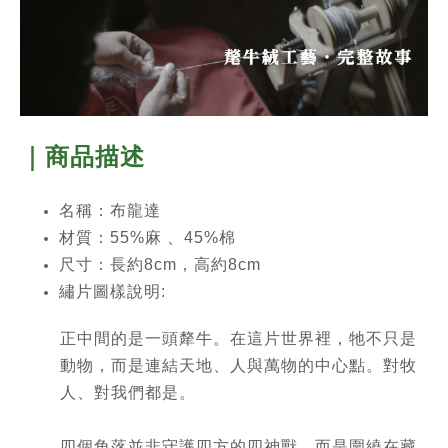
｜商品描述
名稱：布龍達
材質：55%麻 、45%棉
尺寸：長約8cm，高約8cm
繡片圖樣說明:
正中間的是一頭犛牛。在這片世界裡，牠不只是
動物，而是連結天地、人與萬物的中心點。對牧
人、對我們都是。
四個角落並非守護四方的四神獸，而是圍繞在藏