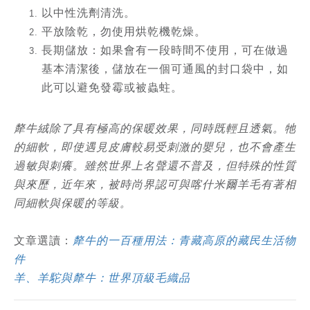
以中性洗劑清洗。
平放陰乾，勿使用烘乾機乾燥。
長期儲放：如果會有一段時間不使用，可在做過
基本清潔後，儲放在一個可通風的封口袋中，如
此可以避免發霉或被蟲蛀。
犛牛絨除了具有極高的保暖效果，同時既輕且透氣。牠
的細軟，即使遇見皮膚較易受刺激的嬰兒，也不會產生
過敏與刺癢。雖然世界上名聲還不普及，但特殊的性質
與來歷，近年來，被時尚界認可與喀什米爾羊毛有著相
同細軟與保暖的等級。
文章選讀：
犛牛的一百種用法：青藏高原的藏民生活物
件
羊、羊駝與犛牛：世界頂級毛織品