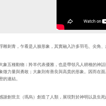
浮雕刺青，乍看是人臉形象，其實融入許多羽毛、尖角、
大象五種動物：羚羊代表優雅，也是帶領凡人耕種的神話
象徵力量與勇敢；大象則有善良與高貴的形象。因而在面
密的連結。
感謝創世主（瑪烏）創造了人類，展現對於神明以及生死