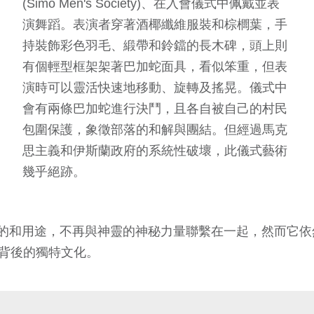
(Simo Men's Society)、在入會儀式中佩戴並表
演舞蹈。表演者穿著酒椰纖維服裝和棕櫚葉，手
持裝飾彩色羽毛、緞帶和鈴鐺的長木碑，頭上則
有個輕型框架架著巴加蛇面具，看似笨重，但表
演時可以靈活快速地移動、旋轉及搖晃。儀式中
會有兩條巴加蛇進行決鬥，且各自被自己的村民
包圍保護，象徵部落的和解與團結。但經過馬克
思主義和伊斯蘭政府的系統性破壞，此儀式藝術
幾乎絕跡。
的和用途，不再與神靈的神秘力量聯繫在一起，然而它依
們背後的獨特文化。