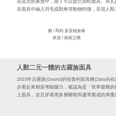
在這次的展覽中，除了可以從巴加蛇面具、布瓦
在面具中融入羽毛或獸角等動物特徵，呈現人獸
圖 / 馬利 多貢糧倉梯
來源 / 南南之隅
人獸二元一體的古羅族面具
2023年古羅族(Gouro)的祖魯利面具舞(Zaou
步看起來相當考驗腿力，被認為是「世界最難的
上面具，並且穿著用多層椰鬃與蘆草製成的厚重