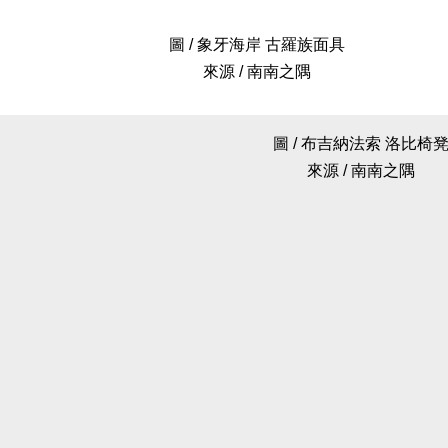
圖 / 象牙海岸 古羅族面具
來源 / 南南之隅
圖 / 布吉納法索 洛比椅
來源 / 南南之隅