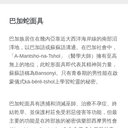
巴加蛇面具
巴加族居住在幾內亞靠近大西洋海岸線的南部沼
澤地，以巴加語或蘇蘇語溝通。在巴加社會中，
「A-Mantsho-na-Tshol」（醫學大師）擁有至高
無上的地位，此蛇形面具即代表其精神與力量，
蘇蘇語稱為Bansonyi。只有青春期的男性能在啟
蒙儀式kä-bërë-tshol上學習蛇靈的秘密。
巴加蛇面具有誘捕和消滅巫師、治療不孕症、終
結乾旱、並保護村莊免受邪惡侵害等功能，但最
主要的功能是在跨部族的祕密俱樂部西摩男性會