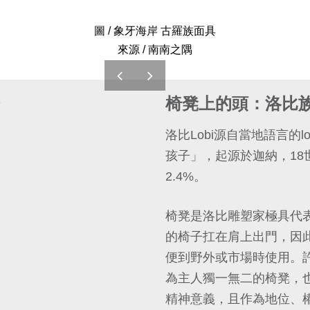
圖 / 象牙海岸 古羅族面具
來源 / 南南之隅
prev
next
凳
椅凳上的頭：洛比
洛比Lobi源自當地語言的
孩子」，起源於迦納，1
2.4%。
椅凳是洛比雕塑家極具代
的椅子扛在肩上出門，因
便到野外或市場時使用。
為主人獨一無二的椅凳，
精神意義，且作為地位、