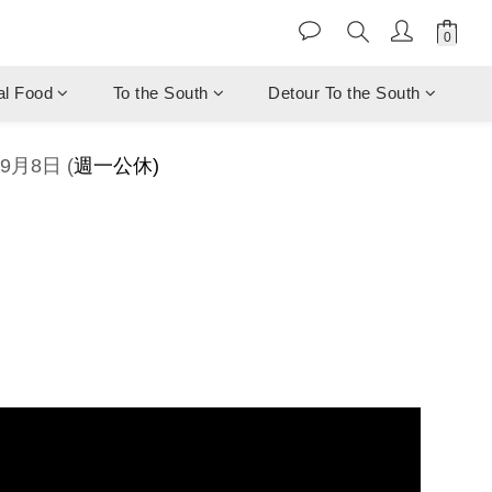
al Food
To the South
Detour To the South
9月8日 (
週一公休)