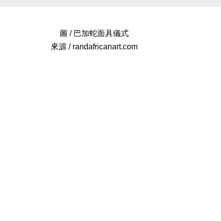
圖 / 巴加蛇面具儀式
來源 / randafricanart.com