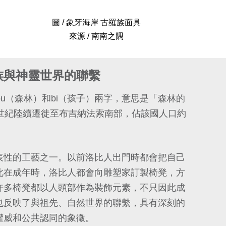
圖 / 象牙海岸 古羅族面具
來源 / 南南之隅
族與神靈世界的聯繫
lou（森林）和bi（孩子）兩字，意思是「森林的
8世紀陸續遷徙至布吉納法索南部，佔該國人口約
表性的工藝之一。以前洛比人出門時都會把自己
此在成年時，洛比人都會向雕塑家訂製椅凳，方
許多椅凳都以人頭部作為裝飾元素，不只因此成
也反映了與祖先、自然世界的聯繫，具有深刻的
權威和公共認同的象徵。