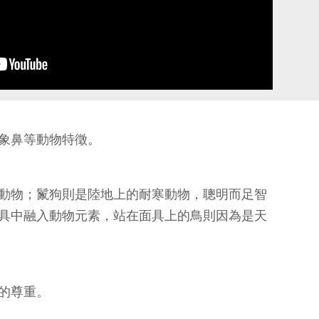
象鼻等動物特徵。
動物；鬣狗則是陸地上的耐寒動物，聰明而足智
具中融入動物元素，站在面具上的鳥則因為是天
的尊重。