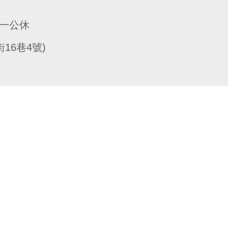
，週一公休
16巷4號)