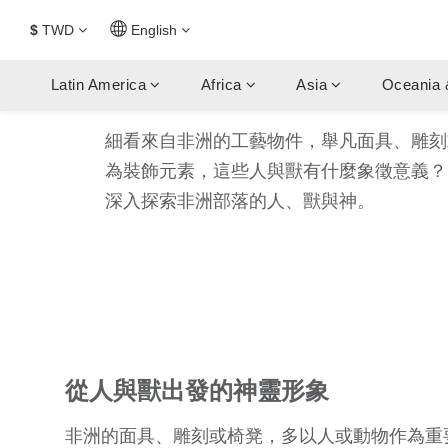
$
TWD
English
Latin America
Africa
Asia
Oceania 
細看來自非洲的工藝物件，舉凡面具、雕刻
為裝飾元素，這些人與獸有什麼象徵意義？2
深入探索非洲部落的人、獸與神。
從人與獸出發的神靈形象
非洲的面具、雕刻或椅凳，多以人或動物作為重