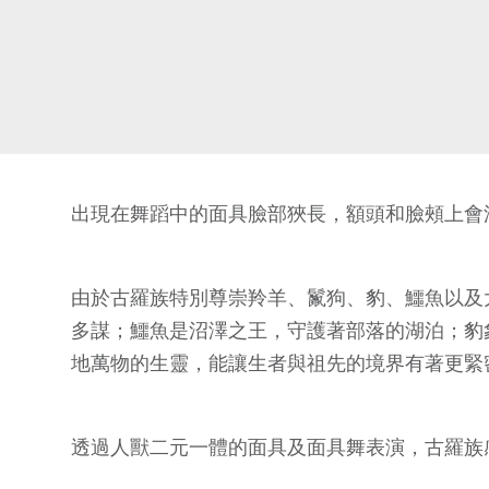
出現在舞蹈中的面具臉部狹長，額頭和臉頰上會
由於古羅族特別尊崇羚羊、鬣狗、豹、鱷魚以及
多謀；鱷魚是沼澤之王，守護著部落的湖泊；豹
地萬物的生靈，能讓生者與祖先的境界有著更緊
透過人獸二元一體的面具及面具舞表演，古羅族