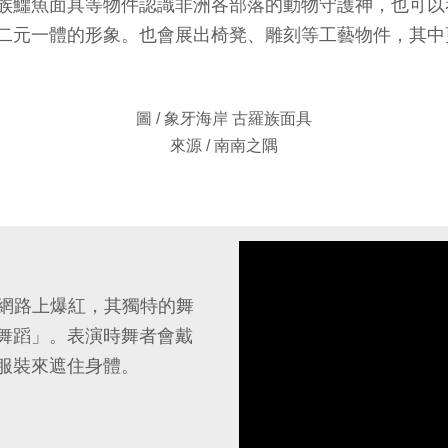
族鱷魚面具等物件認識非洲各部落的動物守護神，也可以
二元一體的形象。也會展出椅凳、雕刻等工藝物件，其中
圖 / 象牙海岸 古羅族面具
來源 / 南南之隅
li)在網路上爆紅，其獨特的舞
舞蹈」。表演時舞者會戴
服裝來遮住身體。