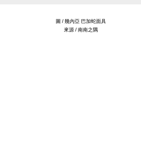
圖 / 幾內亞 巴加蛇面具
來源 / 南南之隅