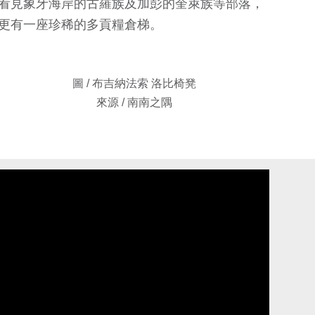
看見象牙海岸的古羅族及加彭的奎萊族等部落，
更有一座珍稀的多貢糧倉梯。
圖 / 布吉納法索 洛比椅凳
來源 / 南南之隅