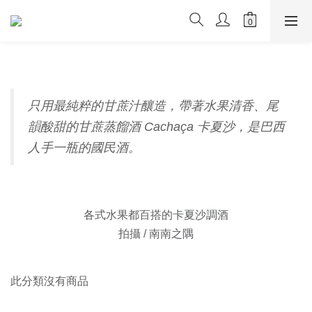
只用最純粹的甘蔗汁釀造，帶著水果清香、尾
韻酸甜的甘蔗蒸餾酒 Cachaça 卡夏沙，是巴西
人手一瓶的國民酒。
各式水果都百搭的卡夏沙調酒
拍攝 / 南南之隅
此分類沒有商品