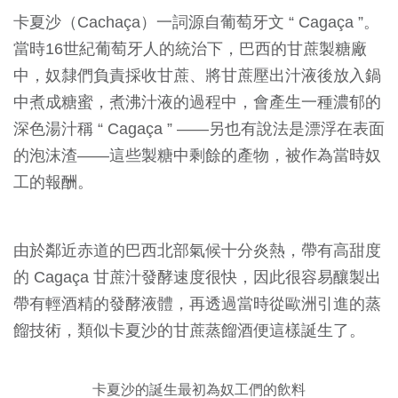
卡夏沙（Cachaça）一詞源自葡萄牙文 “ Cagaça ”。
當時16世紀葡萄牙人的統治下，巴西的甘蔗製糖廠
中，奴隸們負責採收甘蔗、將甘蔗壓出汁液後放入鍋
中煮成糖蜜，煮沸汁液的過程中，會產生一種濃郁的
深色湯汁稱 “ Cagaça ” ——另也有說法是漂浮在表面
的泡沫渣——這些製糖中剩餘的產物，被作為當時奴
工的報酬。
由於鄰近赤道的巴西北部氣候十分炎熱，帶有高甜度
的 Cagaça 甘蔗汁發酵速度很快，因此很容易釀製出
帶有輕酒精的發酵液體，再透過當時從歐洲引進的蒸
餾技術，類似卡夏沙的甘蔗蒸餾酒便這樣誕生了。
卡夏沙的誕生最初為奴工們的飲料