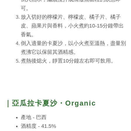
可。
放入切好的檸檬片、檸檬皮、橘子片、橘子
皮、蘋果片與香料，小火煮約10-15分鐘帶出
香氣。
倒入適量的卡夏沙，以小火煮至溫熱，盡量別
煮沸它以保留其酒精感。
煮熱後熄火，靜置10分鐘左右即可飲用。
｜亞瓜拉卡夏沙・Organic
產地 - 巴西
酒精度 - 41.5%