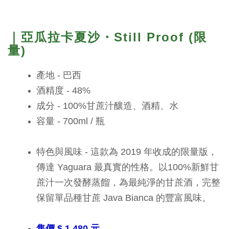
｜亞瓜拉卡夏沙・Still Proof (限
量)
產地 - 巴西
酒精度 - 48%
成分 - 100%甘蔗汁釀造、酒精、水
​容量 - 700ml / 瓶
特色與風味 - 這款為 2019 年收成的限量版，
傳達 Yaguara 最真實的性格。以100%新鮮甘
蔗汁一次發酵蒸餾，為最純淨的甘蔗酒，完整
保留單品種甘蔗 Java Bianca 的豐富風味。
售價 $ 1,480 元