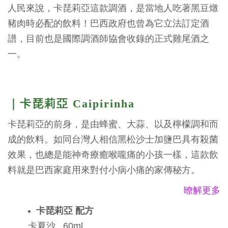
人民來說，卡琵莉亞這款調酒，是當地人吃著黑豆燉
豬肉時必配的飲料！巴西政府也曾為它立法訂定酒
譜，目前也是國際調酒師協會收錄的正式雞尾酒之
一。
｜卡琵莉亞 Caipirinha
卡琵莉亞的前身，是由蜂蜜、大蒜、以及檸檬調和而
成的飲料。如同台灣人相信黑松沙士加鹽巴具有殺菌
效果，也總是能神奇療癒喉嚨痛的小孩一樣，這款飲
料就是巴西家庭用來對付小病小痛的家傳秘方。
暸解更多
卡琵莉亞 配方
卡夏沙 60
ml