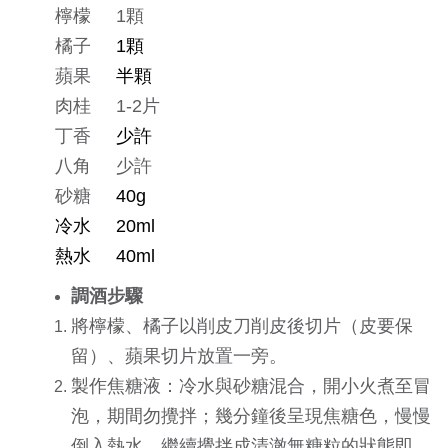
檸檬 1顆
橘子
1顆
蘋果
半顆
肉桂 1-2片
丁香
少許
八角 少許
砂糖
40g
冷水 20ml
熱水 40ml
調酒步驟
將檸檬、橘子以削皮刀削皮後切片（皮要保
留）、蘋果切片放置一旁。
製作焦糖液：冷水與砂糖混合，開小火煮至冒
泡，期間勿攪拌；幾分鐘後呈現焦糖色，慢慢
倒入熱水，繼續攪拌成清澈無糖粒的狀態即