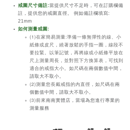
戒圍尺寸備註:
當提供尺寸不足時，可在訂購欄備
註，提供您的戒圍直徑。 例如備註欄填寫:
21mm
如何測量戒圍:
(1)在家簡易測量:準備一條無彈性的線、小
紙條或皮尺，繞著放鬆的手指一圈，線段不
要拉緊。以筆記號，再將線或小紙條平放在
尺上測量周長，並對照下方換算表，可找到
適合的戒指大小。如尺碼
在兩個數值中間，
請取大不取小。
(2)測量您長戴戒指的內直徑，如尺碼
在兩
個數值中間，請取大不取小。
(3)前來
南南實體店，當場為您進行專業的
測量服務