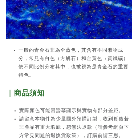
一般的青金石非為全藍色，其含有不同礦物成
分，常見有白色（方解石）和金黃色（黃鐵礦）
依不同比例分布其中，也被視為是青金石的重要
特色。
｜商品須知
實際顏色可能因螢幕顯示與實物有部分差距。
請留意本物件為少量國外預購訂製，收到貨後若
非產品有重大瑕疵，恕無法退款（請參考網頁下
方常見問題的退換貨政策），訂購前請三思。