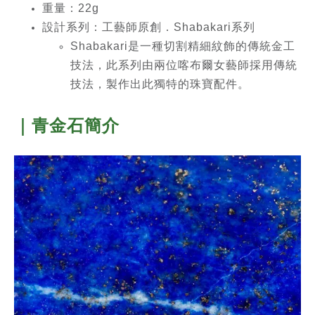
重量：22g
設計系列：工
藝師原創．Shabakari系列
Shabakari是一種切割精細紋飾的傳統金工
技法，此系列由兩位喀布爾女藝師採用傳統
技法，製作出此獨特的珠寶配件。
｜青金石簡介