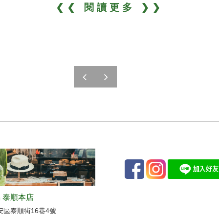
❮❮ 閱讀更多 ❯❯
prev
next
 泰順本店
安區泰順街16巷4號