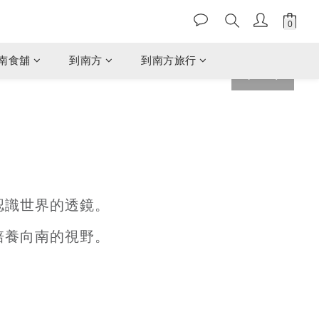
南食舖
到南方
到南方旅行
prev
next
認識世界的透鏡。
培養向南的視野。