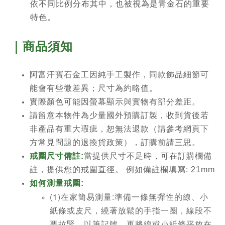
依不同比例分布其中，也被視為是青金石的重要
特色。
｜商品須知
阿富汗寶石金工因純手工製作，同款飾品細節可
能會有些微差異；尺寸為約略值。
實際顏色可能因螢幕顯示與實物有部分差距。
請留意本物件為少量國外預購訂製，收到貨後若
非產品有重大瑕疵，恕無法退款（請參考網頁下
方常見問題的退換貨政策），訂購前請三思。
戒圍尺寸備註:
當提供尺寸不足時，可在訂購欄備
註，提供您的戒圍直徑。 例如備註欄填寫: 21mm
如何測量戒圍:
(1)在家簡易測量:準備一條無彈性的線、小
紙條或皮尺，繞著放鬆的手指一圈，線段不
要拉緊。以筆記號，再將線或小紙條平放在