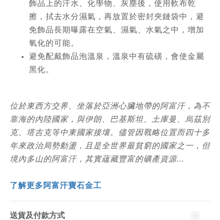
飾品上的汗水、化學物、灰塵後，使用軟布乾
擦，拭去水分濕氣，再放置於密封夾鏈袋中，避
免飾品長期曝露在空氣、濕氣、水氣之中，增加
氧化的可能。
避免配戴飾品泡溫泉，溫泉中有硫磺，會使金屬
黑化。
位於東西方交界、坐落於亞洲心臟地帶的阿富汗，為不
靠海的內陸國家，與伊朗、巴基斯坦、土庫曼、烏茲別
克、塔吉克等中東國家接壤。儘管因戰略位置而四十多
年來政治局勢動盪，且是全世界最貧窮的國家之一，但
境內多山的阿富汗，其實蘊藏豐富的礦產資源...
了解更多阿富汗寶石金工
送貨及付款方式