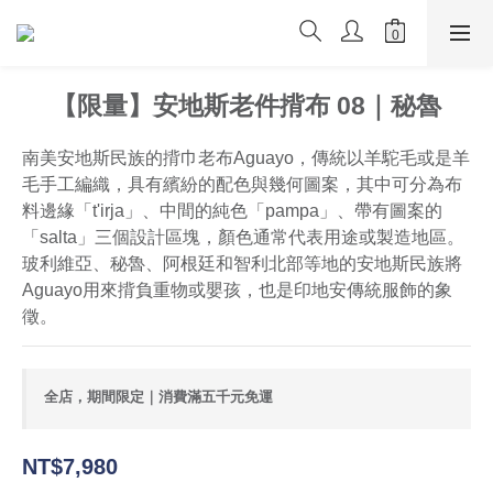
【限量】安地斯老件揹布 08｜秘魯
南美安地斯民族的揹巾老布Aguayo，傳統以羊駝毛或是羊
毛手工編織，具有繽紛的配色與幾何圖案，其中可分為布
料邊緣「t'irja」、中間的純色「pampa」、帶有圖案的
「salta」三個設計區塊，顏色通常代表用途或製造地區。
玻利維亞、秘魯、阿根廷和智利北部等地的安地斯民族將
Aguayo用來揹負重物或嬰孩，也是印地安傳統服飾的象
徵。
全店，期間限定｜消費滿五千元免運
NT$7,980