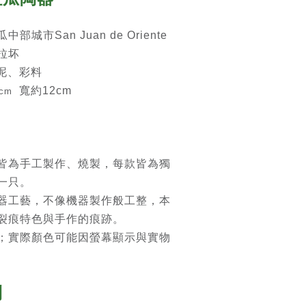
城市San Juan de Oriente
拉坏
 泥、彩料
寬約12cm
cm
皆為手工製作、燒製，每款皆為獨
一只。
器工藝，不像機器製作般工整，本
裂痕特色與手作的痕跡。
；實際顏色可能因螢幕顯示與實物
則