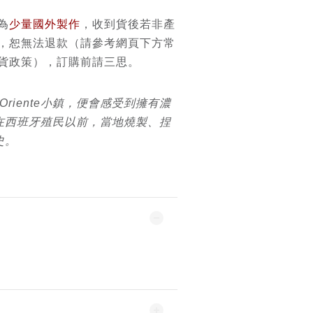
為
少量國外製作
，收到貨後若非產
，恕無法退款（請參考網頁下方常
貨政策），訂購前請三思。
de Oriente小鎮，便會感受到擁有濃
在西班牙殖民以前，當地燒製、捏
史。