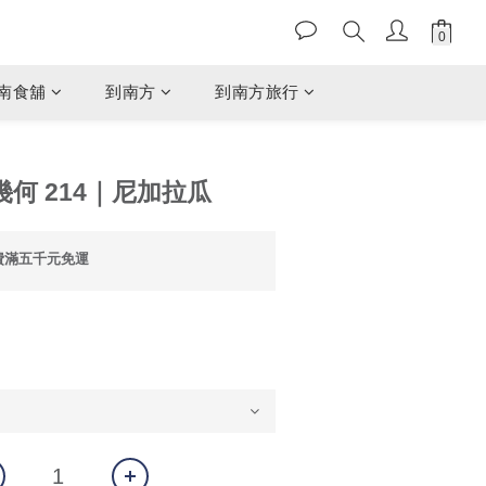
南食舖
到南方
到南方旅行
幾何 214｜尼加拉瓜
費滿五千元免運