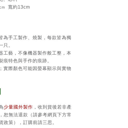
寬約13cm
cm
皆為手工製作、燒製，每款皆為獨
一只。
器工藝，不像機器製作般工整，本
裂痕特色與手作的痕跡。
；實際顏色可能因螢幕顯示與實物
則
為
少量國外製作
，收到貨後若非產
，恕無法退款（請參考網頁下方常
貨政策），訂購前請三思。