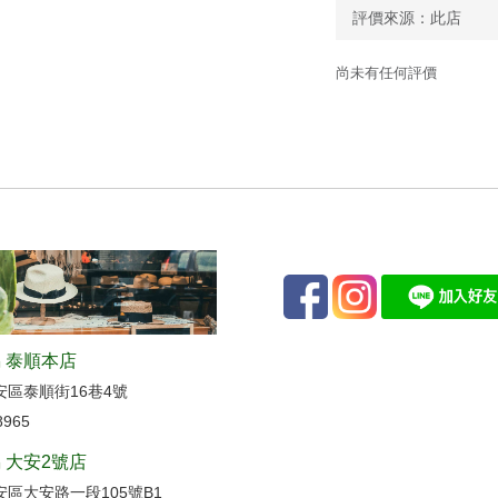
尚未有任何評價
 泰順本店
安區泰順街16巷4號
8965
 大安2號店
區大安路一段105號B1