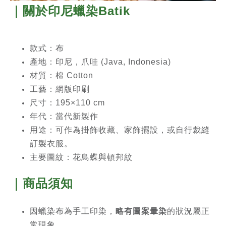
｜關於印尼蠟染Batik
款式：布
產地
：印尼，爪哇 (Java, Indonesia)
材質：棉 Cotton
工藝：網版印刷
尺寸：195×110 cm
年代：當代新製作
用途：可作為掛飾收藏、家飾擺設，或自行裁縫
訂製衣服。
主要圖紋：花鳥蝶與頓邦紋
｜商品須知
因蠟染布為手工印染，
略有圖案暈染
的狀況屬正
常現象