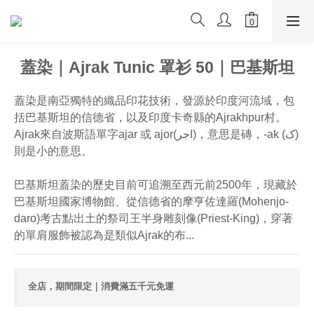
蓋染｜Ajrak Tunic 罩衫 50｜巴基斯坦
蓋染是南亞獨特的織品印花技術，發源於印度河流域，包
括巴基斯坦的信德省，以及印度卡奇縣的Ajrakhpur村。
Ajrak來自波斯語單字ajar 或 ajor(اجر)，意思是磚，-ak (ک)
則是小的意思。
巴基斯坦蓋染的歷史目前可追溯至西元前2500年，現藏於
巴基斯坦國家博物館、從信德省的摩亨佐達羅(Mohenjo-
daro)考古點出土的祭司王半身雕刻像(Priest-King)，穿著
的單肩服飾被認為是類似Ajrak的布...
全店，期間限定｜消費滿五千元免運