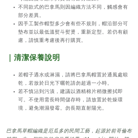
不同款式的巴拿馬則因編織方法不同，觸感會有
部分差異。
因手工製作帽型多少會有些不規則，帽沿部分可
墊布並以最低溫熨斗熨燙，重新定型。若仍有顧
慮，請慎重考慮後再行購買。
｜清潔保養說明
若帽子遇水或淋濕，請將巴拿馬帽置於通風處晾
乾，若放於日光下曬乾請勿超過一小時。
若不慎沾到污漬，建議以酒精棉片稍微擦拭即
可。不使用需長時間儲存時，請放置於乾燥環
境，避免潮濕發霉。勿長期直射陽光。
巴拿馬草帽編織是厄瓜多的民間工藝，起源於前哥倫布