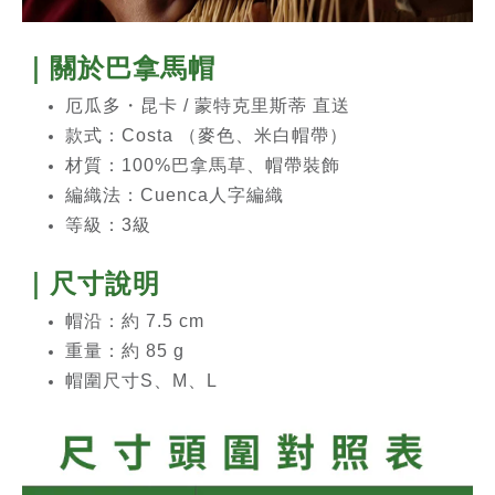
｜關於
巴拿馬帽
厄瓜多・昆卡 / 蒙特克里斯蒂 直送
款式：Costa （麥色、米白帽帶）
材質：100%巴拿馬草、帽帶裝飾
編織法：
Cuenca人字編織
等級：3級
｜尺寸說明
帽沿：約 7.5 cm
重量：約 85 g
帽圍尺寸S、M、L