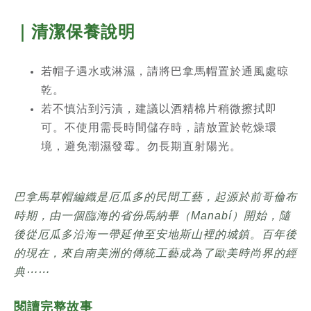
｜清潔保養說明
若帽子遇水或淋濕，請將巴拿馬帽置於通風處晾
乾。
若不慎沾到污漬，建議以酒精棉片稍微擦拭即
可。不使用需長時間儲存時，請放置於乾燥環
境，避免潮濕發霉。勿長期直射陽光。
巴拿馬草帽編織是厄瓜多的民間工藝，起源於前哥倫布
時期，由一個臨海的省份馬納畢（Manabí）開始，隨
後從厄瓜多沿海一帶延伸至安地斯山裡的城鎮。百年後
的現在，來自南美洲的傳統工藝成為了歐美時尚界的經
典⋯⋯
閱讀完整故事