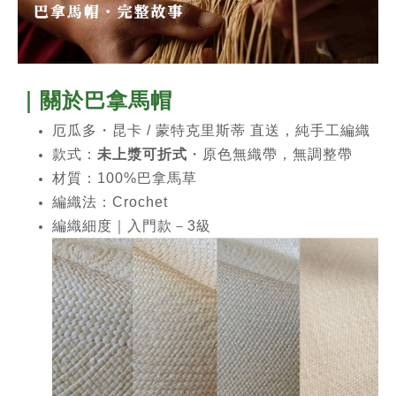
｜關於
巴拿馬帽
厄瓜多・昆卡 / 蒙特克里斯蒂 直送，純手工編織
款式：
未上漿可折式
・原色無織帶，無調整帶
材質：100%巴拿馬草
編織法：Crochet
編織細度｜入門款－3級