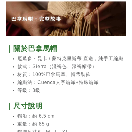
｜關於
巴拿馬帽
厄瓜多・昆卡 / 蒙特克里斯蒂 直送，純手工編織
款式：Sierra（淺褐色、深褐帽帶）
材質：100%巴拿馬草、帽帶裝飾
編織法：
Cuenca人字編織+特殊編織
等級：3級
｜尺寸說明
帽沿：約 6.5 cm
重量：約 85 g
帽圍尺寸S、M、L
XL