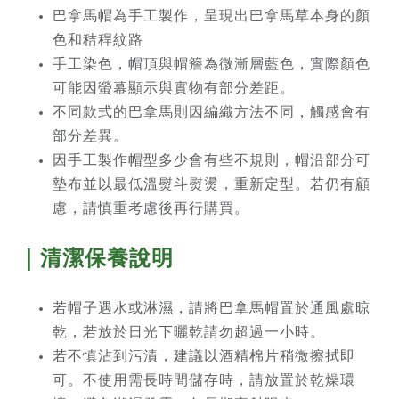
巴拿馬帽為手工製作，呈現出巴拿馬草本身的顏
色和秸稈紋路
手工染色，帽頂與帽簷為微漸層藍色，實際顏色
可能因螢幕顯示與實物有部分差距。
不同款式的巴拿馬則因編織方法不同，觸感會有
部分差異。
因手工製作帽型多少會有些不規則，帽沿部分可
墊布並以最低溫熨斗熨燙，重新定型。若仍有顧
慮，請慎重考慮後再行購買。
｜清潔保養說明
若帽子遇水或淋濕，請將巴拿馬帽置於通風處晾
乾，若放於日光下曬乾請勿超過一小時。
若不慎沾到污漬，建議以酒精棉片稍微擦拭即
可。不使用需長時間儲存時，請放置於乾燥環