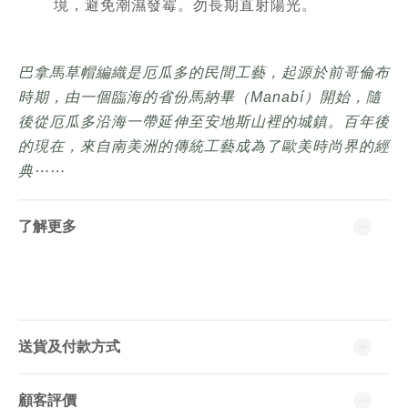
境，避免潮濕發霉。勿長期直射陽光。
巴拿馬草帽編織是厄瓜多的民間工藝，起源於前哥倫布
時期，由一個臨海的省份馬納畢（Manabí）開始，隨
後從厄瓜多沿海一帶延伸至安地斯山裡的城鎮。百年後
的現在，來自南美洲的傳統工藝成為了歐美時尚界的經
典⋯⋯
了解更多
送貨及付款方式
顧客評價