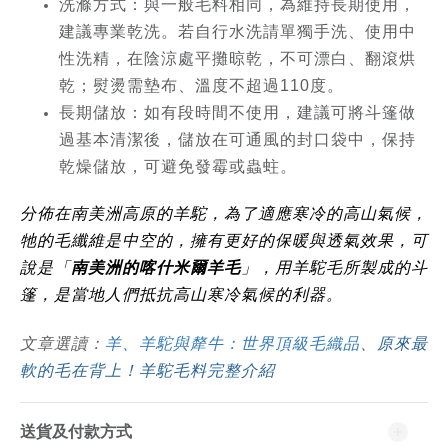
洗滌方式：與一般毛料相同，為維持長期使用，
建議專業乾洗。若自行水洗請單獨手洗、使用中
性洗精，在陰涼處平攤晾乾，不可漂白、翻滾烘
乾；熨燙需墊布、溫度不超過110度。
長期儲放：如有段時間不使用，建議可將斗篷做
過基本清潔後，儲放在可通風的封口袋中，保持
乾燥儲放，可避免發霉或蟲蛀。
分佈在南美洲高原的羊駝，為了適應寒冷的高山氣候，
牠的毛纖維是中空的，擁有更好的保暖與透氣效果，可
說是「
南美洲的喀什米爾羊毛
」，用羊駝毛所製成的斗
篷，是當地人們抵抗高山寒冷氣候的利器。
文章選讀：
羊、羊駝與犛牛：世界頂級毛織品
、
原來最
軟的毛在背上！羊駝毛料完整介紹
送貨及付款方式