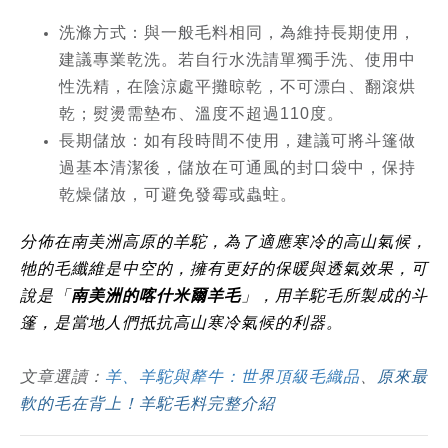
洗滌方式：與一般毛料相同，為維持長期使用，
建議專業乾洗。若自行水洗請單獨手洗、使用中
性洗精，在陰涼處平攤晾乾，不可漂白、翻滾烘
乾；熨燙需墊布、溫度不超過110度。
長期儲放：如有段時間不使用，建議可將斗篷做
過基本清潔後，儲放在可通風的封口袋中，保持
乾燥儲放，可避免發霉或蟲蛀。
分佈在南美洲高原的羊駝，為了適應寒冷的高山氣候，
牠的毛纖維是中空的，擁有更好的保暖與透氣效果，可
說是「
南美洲的喀什米爾羊毛
」，用羊駝毛所製成的斗
篷，是當地人們抵抗高山寒冷氣候的利器。
文章選讀：
羊、羊駝與犛牛：世界頂級毛織品
、
原來最
軟的毛在背上！羊駝毛料完整介紹