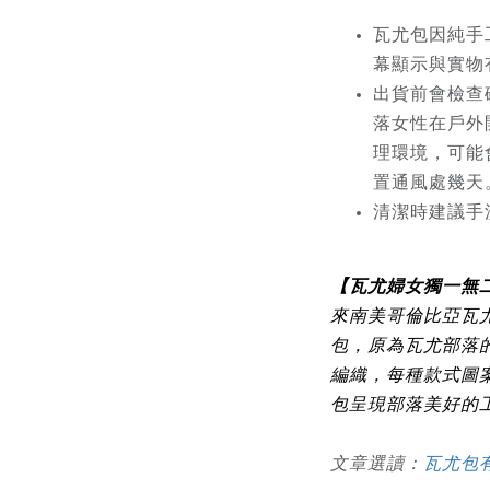
瓦尤包因純手
幕顯示與實物
出貨前會檢查
落女性在戶外
理環境，可能
置通風處幾天
清潔時建議手
【瓦尤婦女獨一無
來
南美哥倫比亞瓦尤
包，原為瓦尤部落
編織，每種款式圖
包呈現部落美好的
文章選讀：
瓦尤包