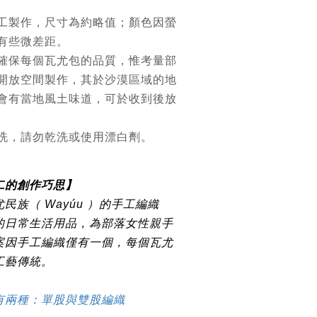
工製作，尺寸為約略值；顏色因螢
有些微差距。
確保每個瓦尤包的品質，惟考量部
開放空間製作，其於沙漠區域的地
會有當地風土味道，可於收到後放
。
洗，請勿乾洗或使用漂白劑。
二的創作巧思】
民族（ Wayúu ）的手工編織
的日常生活用品，為部落女性親手
案因手工編織僅有一個，每個瓦尤
工藝傳統。
有兩種：單股與雙股編織