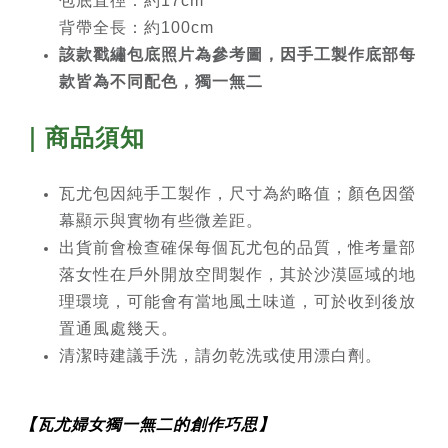
包底直徑：約17cm
背帶全長：約100cm
該款戳繡包底照片為參考圖，因手工製作
底部每
款皆為不同配色
，獨一無二
｜商品須知
瓦尤包因純手工製作，尺寸為約略值；顏色因螢
幕顯示與實物有些微差距。
出貨前會檢查確保每個瓦尤包的品質，惟考量部
落女性在戶外開放空間製作，其於沙漠區域的地
理環境，可能會有當地風土味道，可於收到後放
置通風處幾天。
清潔時建議手洗，請勿乾洗或使用漂白劑。
【瓦尤婦女獨一無二的創作巧思】