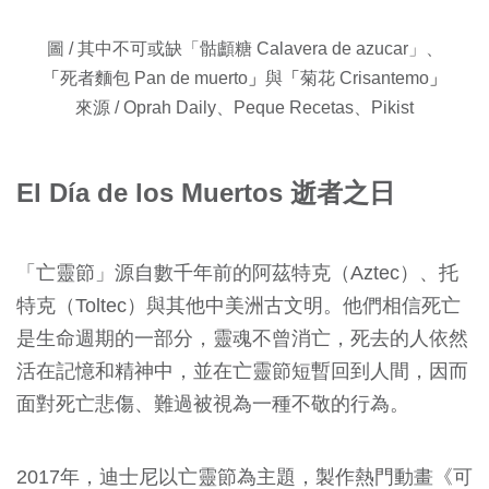
圖 / 其中不可或缺「骷顱糖 Calavera de azucar」、
「
死者麵包 Pan de muerto
」
與
「
菊花 Crisantemo
」
來源 / Oprah Daily、Peque Recetas、Pikist
El Día de los Muertos 逝者之日
「亡靈節」源自數千年前的阿茲特克（Aztec）、托
特克（Toltec）與其他中美洲古文明。他們相信死亡
是生命週期的一部分，靈魂不曾消亡，死去的人依然
活在記憶和精神中，並在亡靈節短暫回到人間，因而
面對死亡悲傷、難過被視為一種不敬的行為。
2017年，迪士尼以亡靈節為主題，製作熱門動畫《可