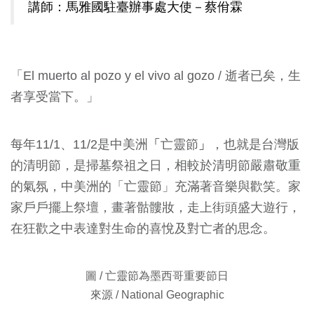
講師：
馬雅國駐臺辦事處大使
－
蔡佾霖
「El muerto al pozo y el vivo al gozo / 逝者已矣，生
者享受當下。」
每年11/1、11/2是中美洲
「
亡靈節
」
，也就是台灣版
的清明節，是掃墓祭祖之日，相較於清明節嚴肅敬重
的氣氛，中美洲的「亡靈節」充滿著音樂與歡笑。家
家戶戶擺上祭壇，畫著骷髏妝，走上街頭盛大遊行，
在狂歡之中表達對生命的喜悅及對亡者的思念。
圖 / 亡靈節為墨西哥重要節日
來源 / National Geographic