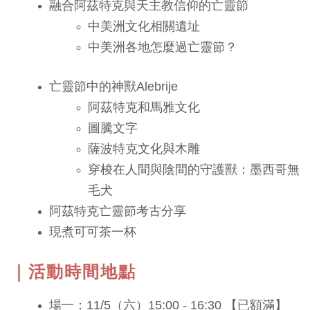
融合阿茲特克與天主教信仰的亡靈節
中美洲文化相關遺址
中美洲各地怎麼過亡靈節？
亡靈節中的神獸Alebrije
阿茲特克和馬雅文化
圖騰文字
薩波特克文化與木雕
穿梭在人間與陰間的守護獸：墨西哥無
毛犬
阿茲特克亡靈節考古分享
現煮可可茶一杯
｜活動時間地點
場一：11/5（六）15:00 - 16:30 【已額滿】