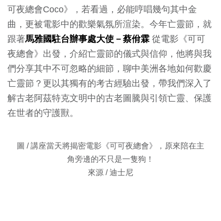
可夜總會Coco》，若看過，必能哼唱幾句其中金
曲，更被電影中的歡樂氣氛所渲染。今年亡靈節，就
跟著
馬雅國駐台辦事處大使
－
蔡佾霖
從電影《可可
夜總會》出發，介紹亡靈節的儀式與信仰，他將與我
們分享其中不可忽略的細節，聊中美洲各地如何歡慶
亡靈節？更以其獨有的考古經驗出發，帶我們深入了
解古老阿茲特克文明中的古老圖騰與引領亡靈、保護
在世者的守護獸。
圖 / 講座當天將揭密電影《可可夜總會》，原來陪在主
角旁邊的不只是一隻狗！
來源 / 迪士尼