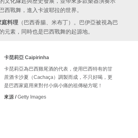
的文化緣起與歷史發展，並帶來多款樂器演奏示
巴西戰舞，進入卡波耶拉的世界。
家庭料理
（巴西香腸、米布丁）。巴伊亞被視為巴
的元素，同時也是巴西戰舞的起源地。
卡琵莉亞 Caipirinha
卡琵莉亞為巴西雞尾酒的代表，使用巴西特有的甘
蔗酒卡沙夏（Cachaça）調製而成，不只好喝，更
是巴西家庭用來對付小病小痛的祖傳秘方呢！
來源 /
Getty Images