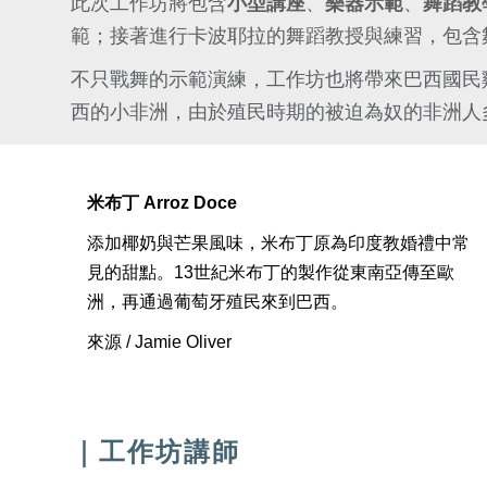
此次工作坊將包含
小型講座
、
樂器示範
、
舞蹈教
範；接著進行卡波耶拉的舞蹈教授與練習，包含
不只戰舞的示範演練，工作坊也將帶來巴西國民
西的小非洲，由於殖民時期的被迫為奴的非洲人
米布丁 Arroz Doce
添加椰奶與芒果風味，米布丁原為印度教婚禮中常
見的甜點。13世紀米布丁的製作從東南亞傳至歐
洲，再通過葡萄牙殖民來到巴西。
來源 / Jamie Oliver
｜工作坊講師