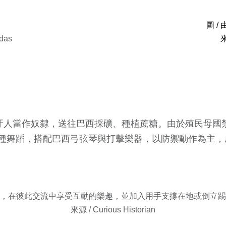
圖 
das
來
萄牙人當作奴隸，送往巴西採礦、種植蔗糖。由於殖民母國
種舞蹈，搭配巴西弓弦琴與打擊樂器，以防禦動作為主，
，在彼此交流中享受互動的樂趣，並加入用手支撐在地或倒立踢
來源 / Curious Historian