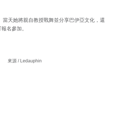
向她學習。當天她將親自教授戰舞並分享巴伊亞文化，還
可報名參加。
來源 / Ledauphin