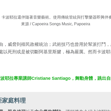
舞蹈，卡波耶拉還伴隨著音樂藝術。使用傳統管絃與打擊樂器即興伴
來源 / Capoeira Songs Music, Papoeira
由，威脅到殖民政權統治；武術技巧也曾用於幫派打鬥，成
處以死刑或是被切斷阿基里斯腱，極為嚴厲。然而卡波耶
耶拉專業講師Cristiane Santiago，舞動身體，跳
亞家庭料理