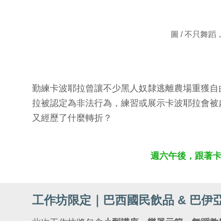
圖 / 不只
勤練卡波耶拉曾讓不少黑人奴隸逃離農場重獲自
拉被認定為非法行為，練習或展示卡波耶拉會被
又經歷了什麼轉折？
週六午後，跟著卡波
工作坊限定｜巴西國民飲品 & 巴伊