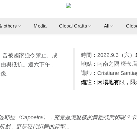
& others
Media
Global Crafts
All
Glob
時間：2022.9.3（六）
6世紀，曾被國家強令禁止、成
地點：南南之隅 概念店
自由與抵抗。週六下午，
講師：
Cristiane Sant
想像。
備註：因場地有限，
限
耶拉（Capoeira），究竟是怎麼樣的舞蹈或武術呢
創，更是現代街舞的原型...