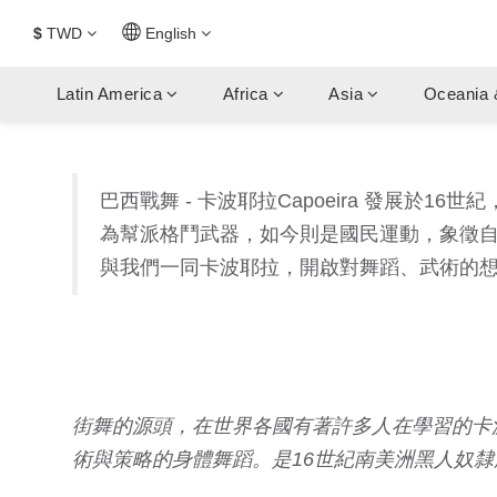
$
TWD
English
Latin America
Africa
Asia
Oceania 
巴西戰舞 - 卡波耶拉Capoeira 發展於1
為幫派格鬥武器，如今則是國民運動，象徵
與我們一同卡波耶拉，開啟對舞蹈、武術的
街舞的源頭，在世界各國有著許多人在學習的卡波
術與策略的身體舞蹈。是16世紀南美洲黑人奴隸所