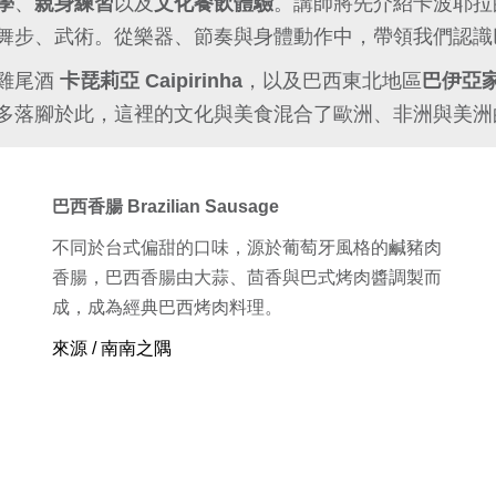
學
、
親身練習
以及
文化餐飲體驗
。講師將先介紹卡波耶拉
舞步、武術。
從樂器、節奏與身體動作中，帶領我們認識
雞尾酒
卡琵莉亞 Caipirinha
，以及巴西東北地區
巴伊亞
多落腳於此，這裡的文化與美食混合了歐洲、非洲與美洲
巴西香腸 Brazilian Sausage
不同於台式偏甜的口味，源於葡萄牙風格的鹹豬肉
香腸，巴西香腸由大蒜、茴香與巴式烤肉醬調製而
成，成為經典巴西烤肉料理。
來源 / 南南之隅