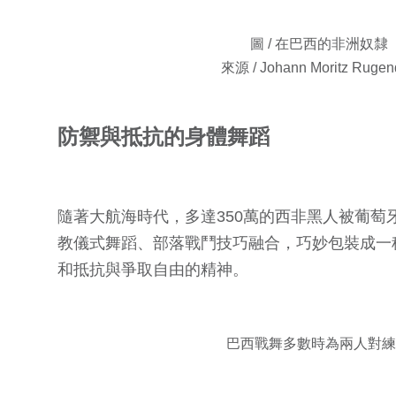
圖 / 在巴西的非洲奴隸
來源 / Johann Moritz Rugen
防禦與抵抗的身體舞蹈
隨著大航海時代，多達350萬的西非黑人被葡
教儀式舞蹈、部落戰鬥技巧融合，巧妙包裝成一
和抵抗與爭取自由的精神。
巴西戰舞多數時為兩人對練