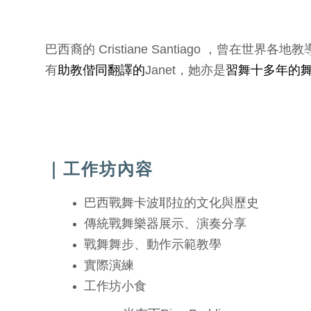
巴西裔的 Cristiane Santiago 
有
助教偕同翻譯的
Janet，她亦是
習舞十多年的
｜工作坊內容
巴西戰舞卡波耶拉的文化與歷史
傳統戰舞樂器展示、演奏分享
戰舞舞步、動作示範教學
實際演練
工作坊小食