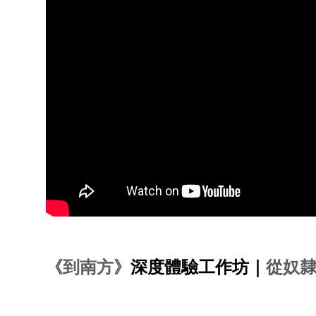
《到南方》
深度體驗工作坊｜
從奴隸