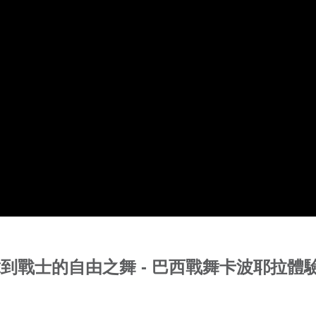
到戰士的自由之舞 - 巴西戰舞卡波耶拉體