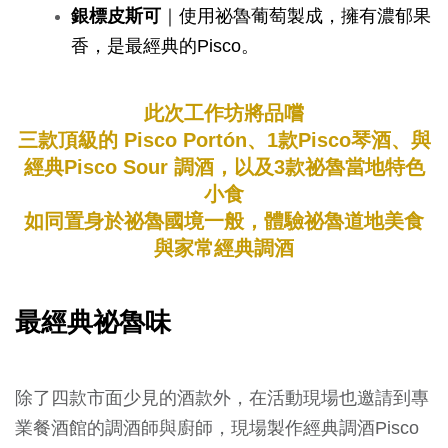
銀標皮斯可
｜使用祕魯葡萄製成，擁有濃郁果
香，是最經典的Pisco。
此次工作坊將品嚐
三款頂級的 Pisco
Portón
、1款Pisco琴酒、與
經典Pisco Sour 調酒，以及3款祕魯當地特色
小食
如同置身於祕魯國境一般，體驗祕魯道地美食
與家常經典調酒
最經典祕魯味
除了四款市面少見的酒款外，在活動現場也邀請到專
業餐酒館的調酒師與廚師，現場製作經典調酒Pisco