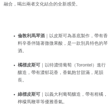
融合，喝出兩者文化結合的全新感受。
倫敦利馬琴酒
｜以皮斯可為基底製作，帶有香
料辛香伴隨著微微果酸，是一款別具特色的琴
酒。
橘標皮斯可
｜以特濃情葡萄（Torontel）進行
釀造，帶有濃郁花香，香氣飽甘甜滿，尾韻
長。
綠標皮斯可
｜以義大利葡萄釀造，帶有柑橘，
檸檬馬鞭草等優雅香氣。