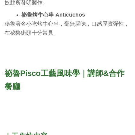
奴隸所發明製作。
祕魯烤牛心串 Anticuchos
秘魯著名小吃烤牛心串，毫無腥味，口感厚實彈性，
在秘魯街頭十分常見。
祕魯Pisco工藝風味學｜講師&合作
餐廳