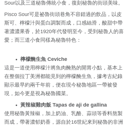
Sour以及三道秘魯傳統小食，復刻秘魯的街頭美味。
Pisco Sour可是祕魯街頭巷角不容錯過的飲品，以皮
斯可、檸檬汁與蛋白調製而成，口感絲滑，酸甜中帶
著濃濃果香，於1920年代發明至今，受到秘魯人的喜
愛；而三道小食同樣為秘魯特色：
檸檬醃生魚 Ceviche
這是一道使用檸檬汁將魚肉醃熟的開胃小點，基本上
在整個拉丁美洲都能見到的檸檬醃生魚，據考古紀錄
顯示最早約兩千年前，便在現今秘魯地區一帶被發
現，如今更是視為秘魯國菜。
黃辣椒雞肉飯 Tapas de aji de gallina
使用秘魯黃辣椒，加上奶油、乳酪、蒜頭等香料熬製
而成，帶著濃郁奶香，源自於16世紀來到秘魯的非洲