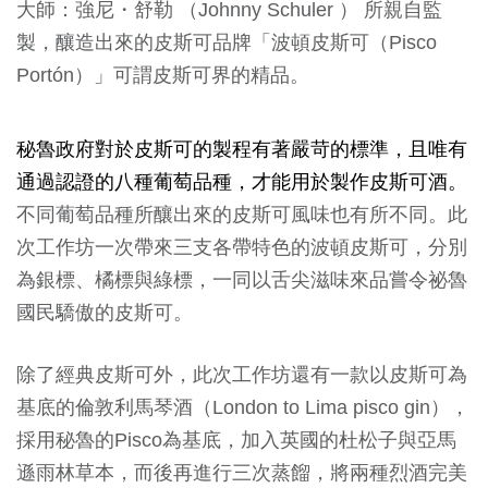
大師：強尼・舒勒 （Johnny Schuler ） 所親自監
製，釀造出來的皮斯可品牌「波頓皮斯可（Pisco
Portón）」可謂皮斯可界的精品。
秘魯政府對於皮斯可的製程有著嚴苛的標準，且唯有
通過認證的八種葡萄品種，才能用於製作皮斯可酒。
不同葡萄品種所釀出來的皮斯可風味也有所不同。此
次工作坊一次帶來三支各帶特色的波頓皮斯可，分別
為銀標、橘標與綠標，一同以舌尖滋味來品嘗令祕魯
國民驕傲的皮斯可。
除了經典皮斯可外，此次工作坊還有一款以皮斯可為
基底的倫敦利馬琴酒（London to Lima pisco gin），
採用秘魯的Pisco為基底，加入英國的杜松子與亞馬
遜雨林草本，而後再進行三次蒸餾，將兩種烈酒完美