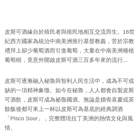
皮斯可酒緣自於殖民者與殖民地相互交流而生。16世
紀西方國家為統治中南美洲推行基督教義，苦於宗教
禮拜上卻少葡萄酒而引進葡萄，大量在中南美洲種植
葡萄樹，竟意外開啟皮斯可酒三百多年來的流行...
皮斯可逐漸融入秘魯與智利人民生活中，成為不可或
缺的一項精神象徵。
如今在秘魯，
人人都會自製
皮斯
可酒飲，
皮斯可成為祕魯國酒
。
無論是婚喪喜慶或茶
餘飯後都可來上一杯以皮斯可為基底的經典調酒
「Pisco Sour」，
完整體現拉丁美洲的熱情文化與風
情。