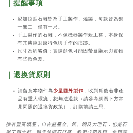
｜提醒事項
尼加拉瓜石雕皆為手工製作、燒製，每款皆為獨
一無二，僅有一只。
手工製作的石雕，不像機器製作般工整，本身保
有其柴燒裂痕特色與手作的痕跡。
尺寸為約略值；實際顏色可能因螢幕顯示與實物
有些微色差。
｜退換貨原則
請留意本物件為
少量國外製作
，收到貨後若非產
品有重大瑕疵，恕無法退款（請參考網頁下方常
見問題的退換貨政策），訂購前請三思。
擁有豐富礦產，自古盛產金、銀、銅及大理石，也是石
雕工藝之都。將天然礦石打磨、雕塑成爬蟲類、魚類等