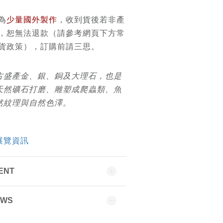
為
少量國外製作
，收到貨後若非產
，恕無法退款（請參考網頁下方常
貨政策），訂購前請三思。
古盛產金、銀、銅及大理石，也是
天然礦石打磨、雕塑成爬蟲類、魚
然紋理與自然色澤。
展覽資訊
ENT
EWS