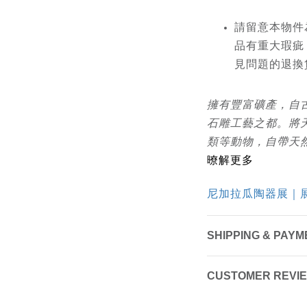
請留意本物件
品有重大瑕疵
見問題的退換
擁有豐富礦產，自
石雕工藝之都。將
類等動物，自帶天
暸解更多
尼加拉瓜陶器展｜
SHIPPING & PAYM
CUSTOMER REVI