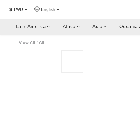
$
TWD
English
Latin America
Africa
Asia
Oceania 
View All
/
All