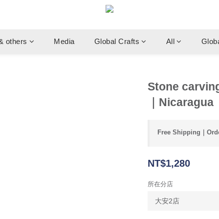
& others
Media
Global Crafts
All
Glob
Stone carvi
｜Nicaragua
Free Shipping｜Orde
NT$1,280
所在分店