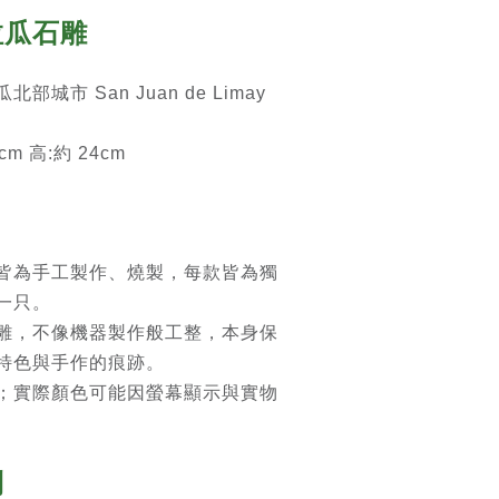
拉瓜石雕
城市 San Juan de Limay
m 高:約 24cm
皆為手工製作、燒製，每款皆為獨
一只。
雕，不像機器製作般工整，本身保
特色與手作的痕跡。
；實際顏色可能因螢幕顯示與實物
則