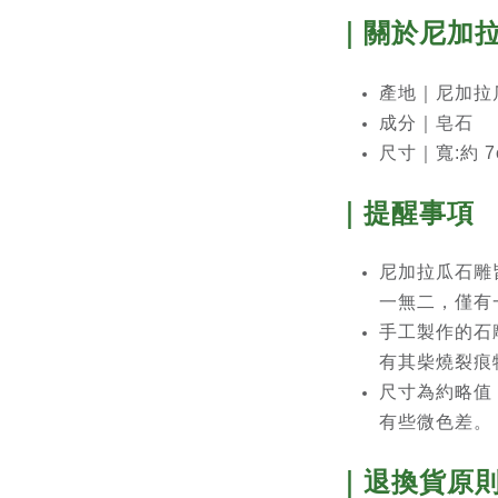
｜關於尼加
產地｜尼加拉瓜北部
成分｜
皂石
尺寸｜寬:約 7c
｜提醒事項
尼加拉瓜石雕
一無二，僅有
手工製作的石
有其柴燒裂痕
尺寸為約略值
有些微色差。
｜退換貨原