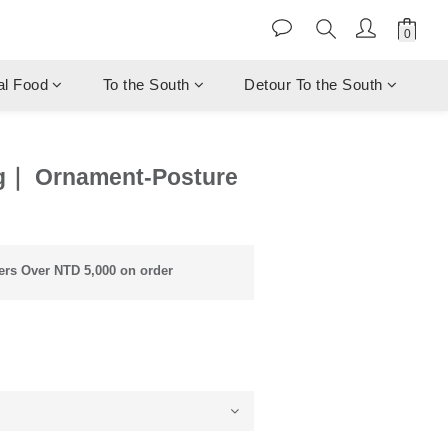
al Food
To the South
Detour To the South
ng｜ Ornament-Posture
rs Over NTD 5,000 on order