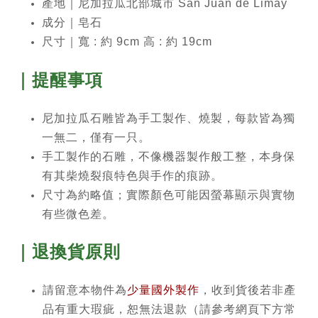
產地｜尼加拉瓜北部城市 San Juan de Limay
成分｜
皂石
尺寸｜寬 : 約 9cm 高 : 約 19cm
｜提醒事項
尼加拉瓜石雕皆為手工製作、燒製，每款皆為獨
一無二，僅有一只。
手工製作的石雕，不像機器製作般工整，本身保
有其柴燒裂痕特色與手作的痕跡。
尺寸為約略值；實際顏色可能因螢幕顯示與實物
有些微色差。
｜退換貨原則
請留意本物件為
少量國外製作
，收到貨後若非產
品有重大瑕疵，恕無法退款（請參考網頁下方常