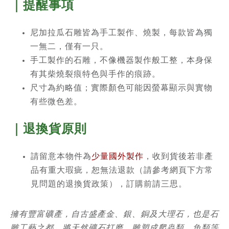
｜提醒事項
尼加拉瓜石雕皆為手工製作、燒製，每款皆為獨
一無二，僅有一只。
手工製作的石雕，不像機器製作般工整，本身保
有其柴燒裂痕特色與手作的痕跡。
尺寸為約略值；實際顏色可能因螢幕顯示與實物
有些微色差。
｜退換貨原則
請留意本物件為
少量國外製作
，收到貨後若非產
品有重大瑕疵，恕無法退款（請參考網頁下方常
見問題的退換貨政策），訂購前請三思。
擁有豐富礦產，自古盛產金、銀、銅及大理石，也是石
雕工藝之都。將天然礦石打磨、雕塑成爬蟲類、魚類等