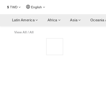
$
TWD
English
Latin America
Africa
Asia
Oceania 
View All
/
All