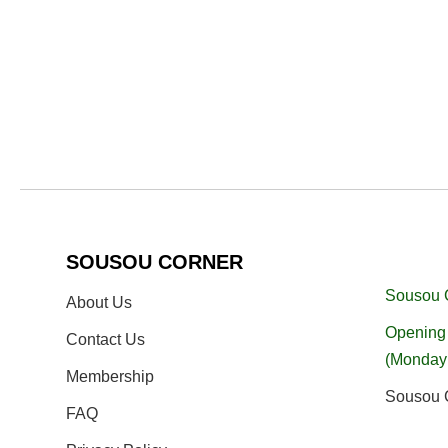
SOUSOU CORNER
Sousou 
About Us
Opening 
Contact Us
(Monday
Membership
Sousou C
FAQ