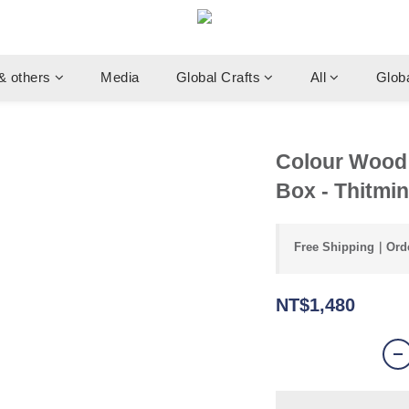
& others
Media
Global Crafts
All
Glob
Colour Wood
Box - Thitmi
Free Shipping｜Orde
NT$1,480