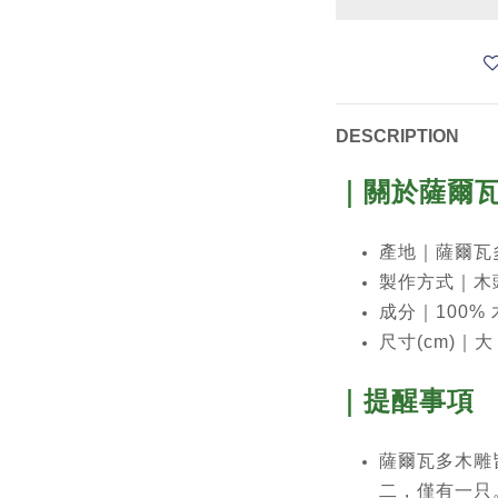
DESCRIPTION
｜關於薩爾
產地｜薩爾瓦
製作方式｜木
成分｜100%
尺寸(cm)｜大 
｜提醒事項
薩爾瓦多木雕
二，僅有一只