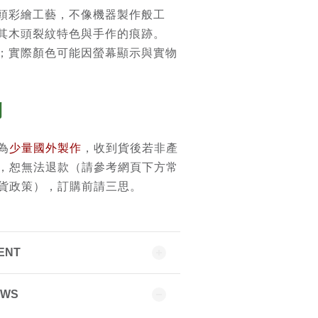
頭彩繪工藝，不像機器製作般工
其木頭裂紋特色與手作的痕跡。
；實際顏色可能因螢幕顯示與實物
則
為
少量國外製作
，收到貨後若非產
，恕無法退款（請參考網頁下方常
貨政策），訂購前請三思。
ENT
EWS