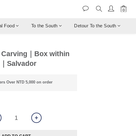
al Food
To the South
Detour To the South
 Carving｜Box within
n｜Salvador
rs Over NTD 5,000 on order