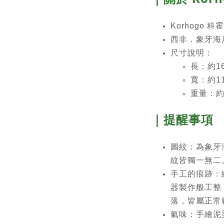
Korhogo 
西非．象牙海
尺寸說明：
長：約16
寬：約11
重量：約
｜提醒事項
圖紋：為象牙
紋皆獨一無二
手工的痕跡：
器製作般工整
落，皆屬正常
氣味：手繪泥