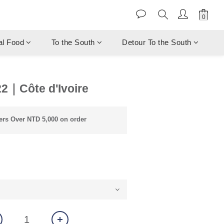
al Food
To the South
Detour To the South
｜Côte d'Ivoire
rs Over NTD 5,000 on order