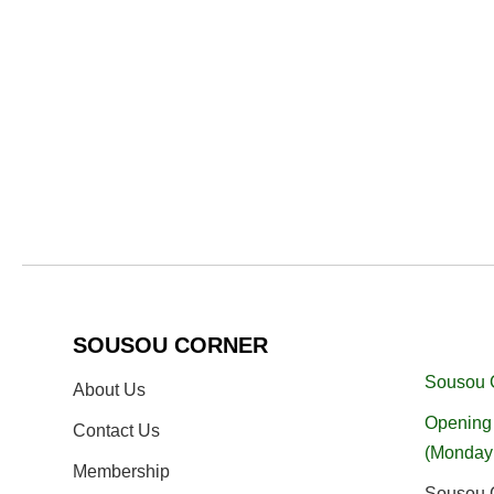
SOUSOU CORNER
Sousou 
About Us
Opening 
Contact Us
(Monday
Membership
Sousou C