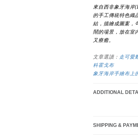
來自西非象牙海岸(Ivo
的手工傳統特色織
結，描繪成圖案，
鬧的場景，放在室
又療癒。
文章選讀：
走可愛
科霍戈布
象牙海岸手繪布上
ADDITIONAL DETA
SHIPPING & PAYM