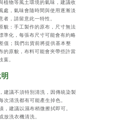
與植物等風土環境的氣味，建議收
風處，氣味會隨時間與使用逐漸淡
意者，請留意此一特性。
原貌：手工製作的原布，尺寸無法
標準化，每張布尺寸可能會有約略
的誤差值；我們出貨前將提供基本整
布的原貌，布料可能會夾帶些許當
枝葉。
說明
，建議不須特別清洗，因傳統染製
每次清洗都有可能產生掉色。
漬，建議以濕布稍微擦拭即可。
或放洗衣機清洗。