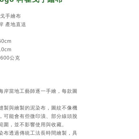
科霍戈手繪布
岸 產地直送
0cm
0cm
600公克
海岸當地工藝師逐一手繪，每款圖
。
縫製與繪製的泥染布，圖紋不像機
，可能會有些微印漬、部分線頭脫
範圍，並不影響使用與收藏。
染布透過傳統工法長時間繪製，具