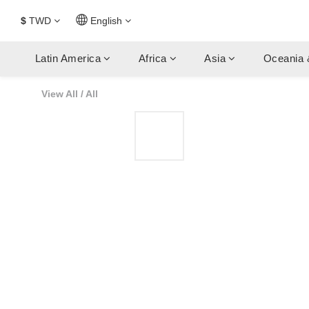
$
TWD
English
Latin America
Africa
Asia
Oceania 
View All
/
All