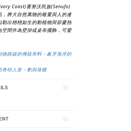
ry Coast)賽努沃民族(Senufo)
品，將大自然萬物的敬重與人的連
勾勒出栩栩如生的動植物與節慶熱
內空間作為壁掛或桌布擺飾，可愛
動物路線的傳統布料－象牙海岸的
的奇特人形－豹與珠雞
ILS
ENT