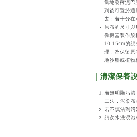
當地發酵泥巴
到後可置於通
去；若十分在
原布的尺寸與
像機器製作般
10-15cm
理，為保留原
地沙塵或植物
｜清潔保養
若無明顯污漬
工法，泥染布
若不慎沾到污
請勿水洗浸泡