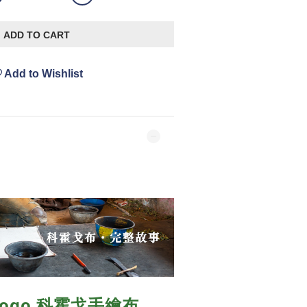
ADD TO CART
Add to Wishlist
hogo 科霍戈手繪布