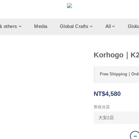
& others
Media
Global Crafts
All
Glob
Korhogo｜K22
Free Shipping｜Orde
NT$4,580
所在分店