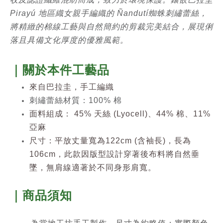
Pirayú 地區織女親手編織的 Ñandutí蜘蛛刺繡蕾絲，
將精緻的棉線工藝與自然簡約的剪裁完美結合，展現俐
落且具備文化厚度的優雅風範。
｜關於本件工藝品
來自巴拉圭，手工編織
刺繡蕾絲材質：100% 棉
面料組成： 45% 天絲 (Lyocell)、44% 棉、11%
亞麻
尺寸：平放丈量寬為122cm (含袖長)，長為
106cm，此款因版型設計穿著後布料將自然垂
墜，無肩線適著於不同身形肩寬。
｜商品須知