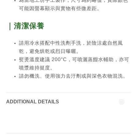
為當地工坊手工製作，尺寸為約略值；實際顏色
可能因螢幕顯示與實物有些微差距。
｜清潔保養
請用冷水搭配中性洗劑手洗，於陰涼處自然風
乾，避免烘乾或烈日曝曬。
熨燙溫度建議 200°C，可噴灑蒸餾水輔助，亦可
噴漿維持挺度。
請勿機洗、使用強力去汙劑或與深色衣物混洗。
ADDITIONAL DETAILS