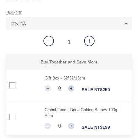
所在位置
Buy Together and Save More
Gift Box－32*32*13cm
SALE NT$250
Global Food｜Dried Golden Berries 100g｜
Peru
SALE NT$199