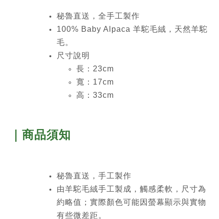
秘魯直送，全手工製作
100% Baby Alpaca 羊駝毛絨，天然羊駝
毛。
尺寸說明
長：23cm
寬：17cm
高：33cm
｜商品須知
秘魯直送，手工製作
由羊駝毛絨手工製成，觸感柔軟，尺寸為
約略值；實際顏色可能因螢幕顯示與實物
有些微差距。