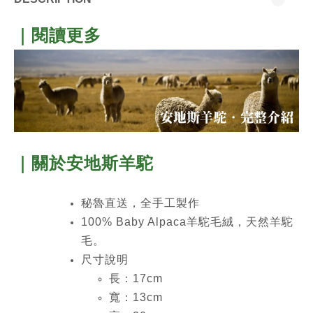
｜閱讀更多
｜關於安地斯
羊駝
秘魯直送，全手工製作
100% Baby Alpaca羊駝毛絨，天然羊駝
毛。
尺寸說明
長：17cm
寬：13cm