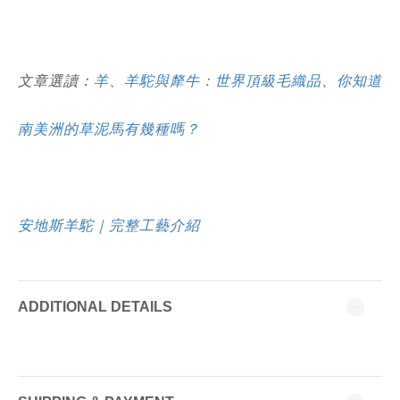
文章選讀：
羊、羊駝與犛牛：世界頂級毛織品
、
你知道
南美洲的草泥馬有幾種嗎？
安地斯羊駝｜完整工藝介紹
ADDITIONAL DETAILS