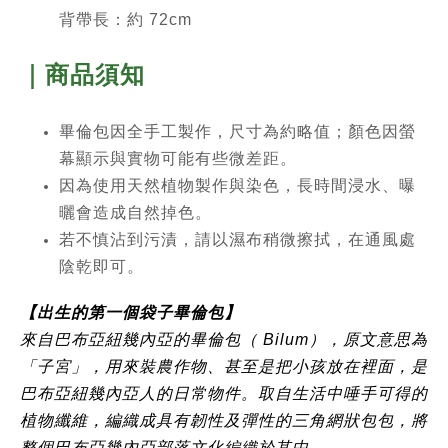
背帶長：約 72cm
｜商品須知
畢倫包因全手工製作，尺寸為約略值；顏色因螢
幕顯示與實物可能有些微差距。
因為使用天然植物製作與染色，長時間浸水、曝
曬會造成自然掉色。
若不慎沾到污漬，請以濕布稍微擦拭，在通風處
陰乾即可。
【出生的第一個袋子畢倫包】
來
自巴布亞紐幾內亞的畢倫包（ Bilum），原文意思為
「子宮」，用來裝農作物、甚至是把小孩放在裡面，是
巴布亞紐幾內亞人的日常物件。取自生活中唾手可得的
植物纖維，編織成具有韌性及彈性的三角網狀包包，將
整個巴布亞幾內亞部落文化編織於其中。