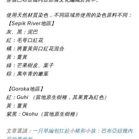
使用天然材質染色，不同區域所使用的染色原料不同：
【Sepik River地區】
灰、黑：泥巴
紅：毛萼口紅花
橘：將薑黃與口紅花混合
黃：
薑黃
綠：芒果樹皮、
葉子
棕：萬年青的嫩葉
【Goroka地區】
紅：
Guhi （當地原生樹種，其果實為紅色）
黃：薑黃
紫黑：
Okohu
（當地原生樹種）
文章選讀：
一只草編包扛起小豬和小孩：巴布亞紐幾內