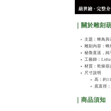
｜關於
雕刻
主題：
蜂鳥與
雕刻內容：
蜂
秘魯直送，純
工藝師：Lidia 
材質：乾燥葫
尺寸說明
高：約11
底直徑：
｜商品須知