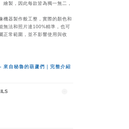
、繪製，因此每款皆為獨一無二，
像機器製作般工整，實際的顏色和
能無法和照片達100%精準，也可
屬正常範圍，並不影響使用與收
 - 來自秘魯的葫蘆們｜完整介紹
ILS