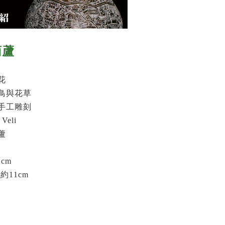
葫蘆
花
鳥與花草
手工雕刻
Veli
蘆
cm
約11cm