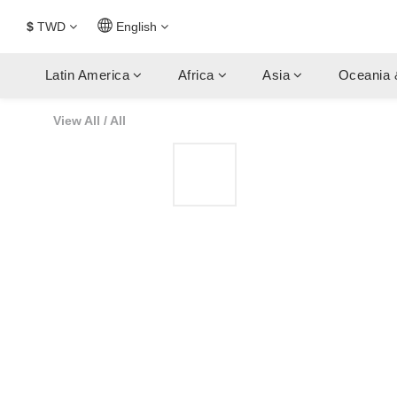
$
TWD
English
Latin America
Africa
Asia
Oceania 
View All
/
All