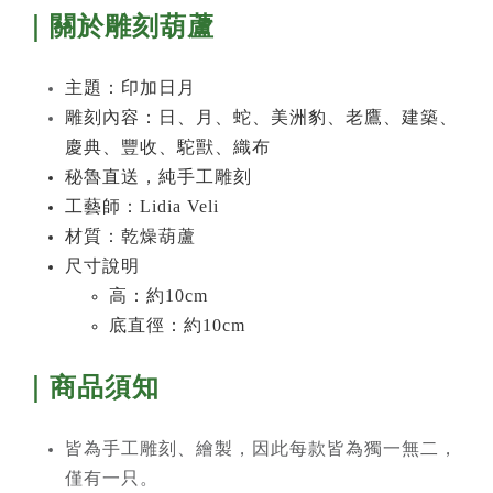
｜關於
雕刻葫蘆
主題：
印加日月
雕刻內容：
日、月、蛇、美洲豹、老鷹、建築、
慶典、豐收、駝獸、織布
秘魯直送，純手工雕刻
工藝師：Lidia Veli
材質：乾燥葫蘆
尺寸說明
高：約10cm
底直徑：約10cm
｜商品須知
皆為手工雕刻、繪製，因此每款皆為獨一無二，
僅有一只。