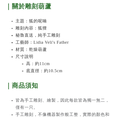
｜關於
雕刻葫蘆
主題：
狐的呢喃
雕刻內容：
狐狸
秘魯直送，純手工雕刻
工藝師：Lidia Veli's Father
材質：乾燥葫蘆
尺寸說明
高：約11cm
底直徑：約10.5cm
｜商品須知
皆為手工雕刻、繪製，因此每款皆為獨一無二，
僅有一只。
手工雕刻，不像機器製作般工整，實際的顏色和