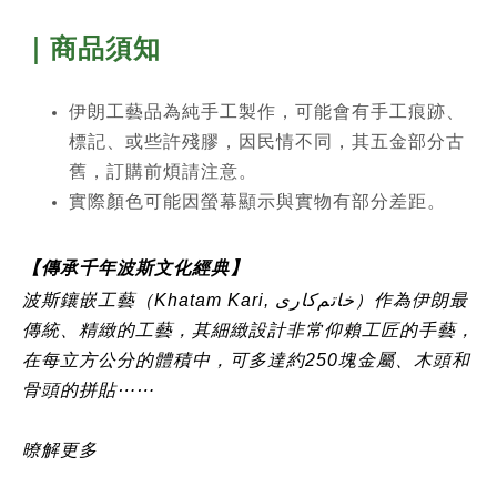
｜商品須知
伊朗工藝品為純手工製作，可能會有手工痕跡、
標記、或些許殘膠，因民情不同，其五金部分古
舊，訂購前煩請注意。
實際顏色可能因螢幕顯示與實物有部分差距。
【傳承千年波斯文化經典】
波斯鑲嵌工藝（Khatam Kari, خاتم‌کاری）作為伊朗最
傳統、精緻的工藝，其細緻設計非常仰賴工匠的手藝，
在每立方公分的體積中，可多達約250塊金屬、木頭和
骨頭的拼貼⋯⋯
暸解更多