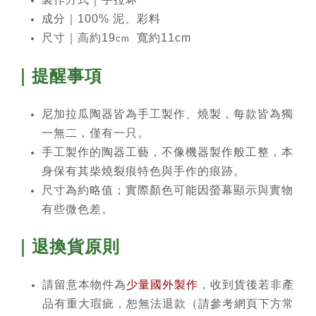
成分｜100% 泥、彩料
尺寸｜高約19
寬約11cm
cm
｜提醒事項
尼加拉瓜陶器皆為手工製作、燒製，每款皆為獨
一無二，僅有一只。
手工製作的陶器工藝，不像機器製作般工整，本
身保有其柴燒裂痕特色與手作的痕跡。
尺寸為約略值；實際顏色可能因螢幕顯示與實物
有些微色差。
｜退換貨原則
請留意本物件為
少量國外製作
，收到貨後若非產
品有重大瑕疵，恕無法退款（請參考網頁下方常