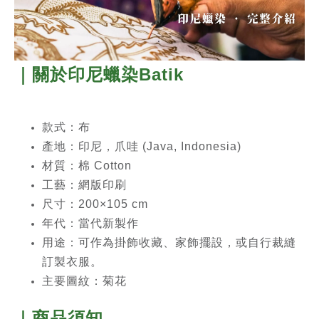
｜關於印尼蠟染Batik
款式：布
產地
：印尼，爪哇 (Java, Indonesia)
材質：棉 Cotton
工藝：網版印刷
尺寸：200×105 cm
年代：當代新製作
用途：可作為掛飾收藏、家飾擺設，或自行裁縫
訂製衣服。
主要圖紋：菊花
｜商品須知