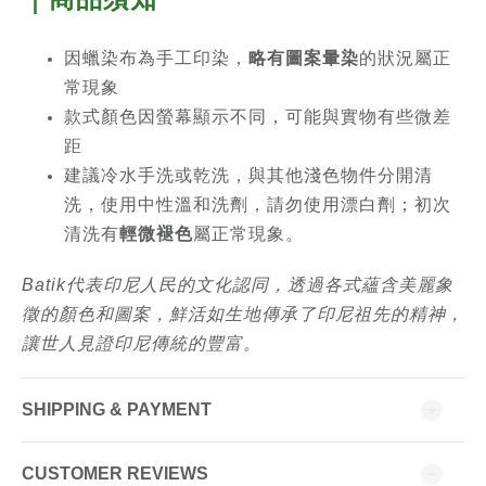
因蠟染布為手工印染，
略有圖案暈染
的狀況屬正
常現象
款式顏色因螢幕顯示不同，可能與實物有些微差
距
建議冷水手洗或乾洗，與其他淺色物件分開清
洗，使用中性溫和洗劑，請勿使用漂白劑；初次
清洗有
輕微褪色
屬正常現象。
Batik代表印尼人民的文化認同，透過各式蘊含美麗象
徵的顏色和圖案，鮮活如生地傳承了印尼祖先的精神，
讓世人見證印尼傳統的豐富。
SHIPPING & PAYMENT
CUSTOMER REVIEWS