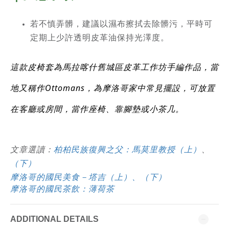
若不慎弄髒，建議以濕布擦拭去除髒污，平時可
定期上少許透明皮革油保持光澤度。
這款皮椅套為馬拉喀什舊城區皮革工作坊手編作品，當
地又稱作Ottomans，為摩洛哥家中常見擺設，可放置
在客廳或房間，當作座椅、靠腳墊或小茶几。
文章選讀：
柏柏民族復興之父：馬莫里教授（上）
、
（下）
摩洛哥的國民美食－塔吉（上）
、
（下）
摩洛哥的國民茶飲：薄荷茶
ADDITIONAL DETAILS