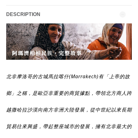
DESCRIPTION
北非摩洛哥的古城馬拉喀什(Marrakech)有「上帝的故
鄉」之稱，是歐亞非重要的商貿據點，帶領北方商人跨
越撒哈拉沙漠向南方非洲大陸發展，從中世紀以來長期
貿易往來興盛，帶起整座城市的發展，擁有北非最大的