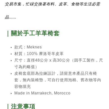
交易市集，忙碌交換著布料、皮革、食物等生活必需
品......
｜關於手工羊革椅套
款式：Meknes
材質：100% 摩洛哥羊皮革
尺寸：直徑48公分 x 高30公分（因手工製作，尺
寸為約略值）
皮椅套底部為拉鍊設計，請留意本產品只有椅
套，無內裝椅墊，可自行使用泡棉、舊衣物等內
容物填充
Made in Marrakech, Morocco
｜注意事項