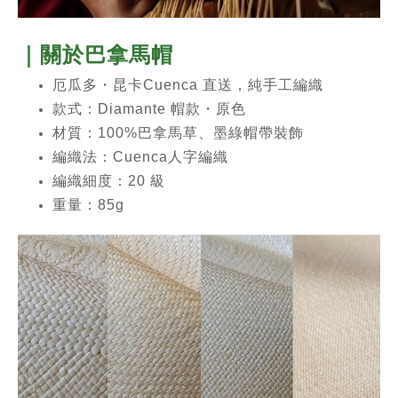
｜關於
巴拿馬帽
厄瓜多・昆卡Cuenca 直送，純手工編織
款式：Diamante 帽款・原色
材質：100%巴拿馬草、墨綠帽帶裝飾
編織法：Cuenca人字編織
編織細度：20 級
重量：85g