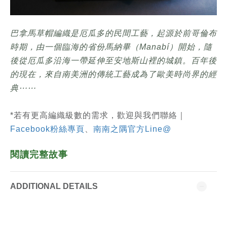
巴拿馬草帽編織是厄瓜多的民間工藝，起源於前哥倫布
時期，由一個臨海的省份馬納畢（Manabí）開始，隨
後從厄瓜多沿海一帶延伸至安地斯山裡的城鎮。百年後
的現在，來自南美洲的傳統工藝成為了歐美時尚界的經
典⋯⋯
*若有更高編織級數的需求，歡迎與我們聯絡｜
Facebook粉絲專頁
、
南南之隅官方Line@
閱讀完整故事
ADDITIONAL DETAILS