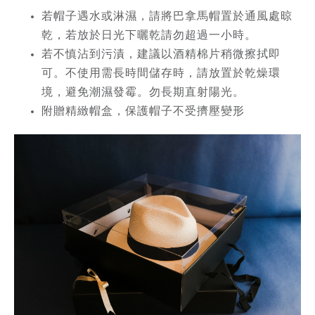
若帽子遇水或淋濕，請將巴拿馬帽置於通風處晾
乾，若放於日光下曬乾請勿超過一小時。
若不慎沾到污漬，建議以酒精棉片稍微擦拭即
可。不使用需長時間儲存時，請放置於乾燥環
境，避免潮濕發霉。勿長期直射陽光。
附贈精緻帽盒，保護帽子不受擠壓變形