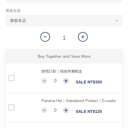
所在分店
Buy Together and Save More
贈禮計劃｜精緻專屬帽盒
SALE NT$350
Panama Hat｜Sweatproof Product｜Ecuador
SALE NT$120