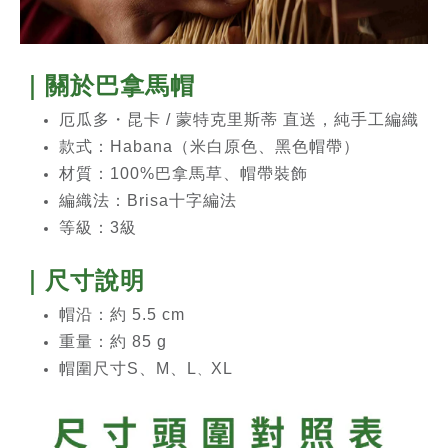
｜關於
巴拿馬帽
厄瓜多・昆卡 / 蒙特克里斯蒂 直送，純手工編織
款式：Habana（米白原色、黑色帽帶）
材質：100%巴拿馬草、帽帶裝飾
編織法：
Brisa十字編法
等級：3級
｜尺寸說明
帽沿：約 5.5 cm
重量：約 85 g
帽圍尺寸S、M、L
XL
、